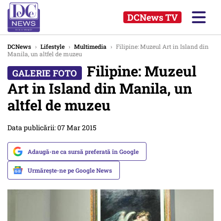
DCNews TV
DCNews
›
Lifestyle
›
Multimedia
›
Filipine: Muzeul Art in Island din
Manila, un altfel de muzeu
Filipine: Muzeul
Art in Island din Manila, un
altfel de muzeu
Data publicării: 07 Mar 2015
Adaugă-ne ca sursă preferată în Google
Urmărește-ne pe Google News