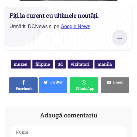
Fiți la curent cu ultimele noutăți.
Urmăriți DCNews și pe
Google News
→
muzeu
filipine
3d
vizitatori
manila
Twitter
Email
Facebook
WhatsApp
Adaugă comentariu