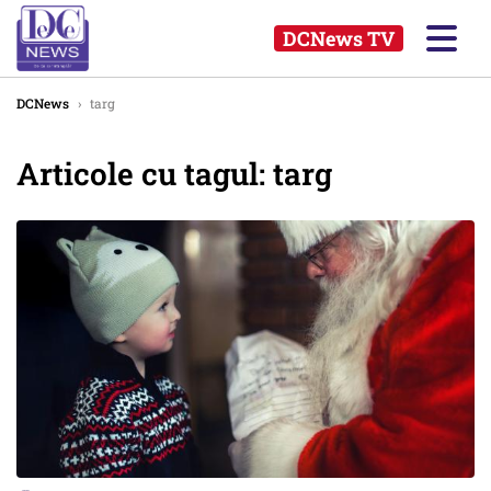
DCNews TV
DCNews
›
targ
Articole cu tagul: targ