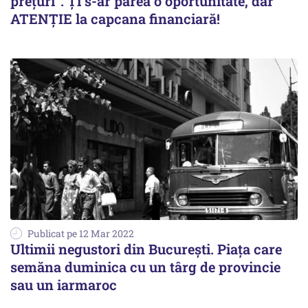
prețuri”. Ți s-ar părea o oportunitate, dar
ATENȚIE la capcana financiară!
Publicat pe 12 Mar 2022
Ultimii negustori din Bucureşti. Piaţa care
semăna duminica cu un târg de provincie
sau un iarmaroc