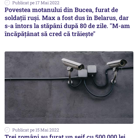
Publicat pe 17 Mai 2022
Povestea motanului din Bucea, furat de
soldații ruși. Max a fost dus în Belarus, dar
s-a întors la stăpâni după 80 de zile. "M-am
încăpățânat să cred că trăiește"
Publicat pe 15 Mai 2022
Trei români au furat un seif cu 500.000 lei