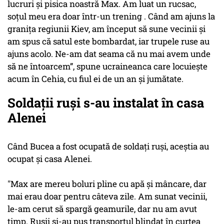
lucruri și pisica noastră Max. Am luat un rucsac,
soțul meu era doar într-un trening . Când am ajuns la
granița regiunii Kiev, am început să sune vecinii și
am spus că satul este bombardat, iar trupele ruse au
ajuns acolo. Ne-am dat seama că nu mai avem unde
să ne întoarcem”, spune ucraineanca care locuiește
acum în Cehia, cu fiul ei de un an și jumătate.
Soldații ruși s-au instalat în casa
Alenei
Când Bucea a fost ocupată de soldați ruși, aceștia au
ocupat și casa Alenei.
"Max are mereu boluri pline cu apă și mâncare, dar
mai erau doar pentru câteva zile. Am sunat vecinii,
le-am cerut să spargă geamurile, dar nu am avut
timp. Rușii și-au pus transportul blindat în curtea