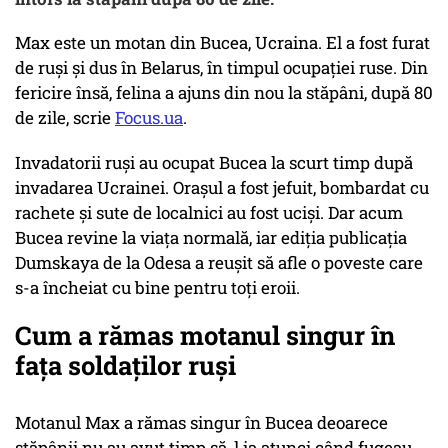
Max este un motan din Bucea, Ucraina. El a fost furat
de ruși și dus în Belarus, în timpul ocupației ruse. Din
fericire însă, felina a ajuns din nou la stăpâni, după 80
de zile, scrie
Focus.ua
.
Invadatorii ruși au ocupat Bucea la scurt timp după
invadarea Ucrainei. Orașul a fost jefuit, bombardat cu
rachete și sute de localnici au fost uciși. Dar acum
Bucea revine la viața normală, iar ediția publicația
Dumskaya de la Odesa a reușit să afle o poveste care
s-a încheiat cu bine pentru toți eroii.
Cum a rămas motanul singur în
fața soldaților ruși
Motanul Max a rămas singur în Bucea deoarece
stăpânii nu au avut timp să-l ia atunci când fugeau