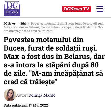
DCNews TV
DCNews
›
Stiri
›
Povestea motanului din Bucea, furat de soldații ruși.
Max a fost dus în Belarus, dar s-a întors la stăpâni după 80 de zile. "M-
am încăpățânat să cred că trăiește"
Povestea motanului din
Bucea, furat de soldații ruși.
Max a fost dus în Belarus, dar
s-a întors la stăpâni după 80
de zile. "M-am încăpățânat să
cred că trăiește"
Autor:
Doinița Manic
Data publicării: 17 Mai 2022