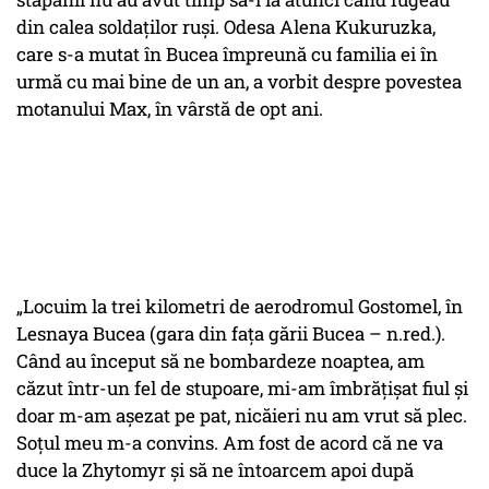
din calea soldaților ruși. Odesa Alena Kukuruzka,
care s-a mutat în Bucea împreună cu familia ei în
urmă cu mai bine de un an, a vorbit despre povestea
motanului Max, în vârstă de opt ani.
„Locuim la trei kilometri de aerodromul Gostomel, în
Lesnaya Bucea (gara din fața gării Bucea – n.red.).
Când au început să ne bombardeze noaptea, am
căzut într-un fel de stupoare, mi-am îmbrățișat fiul și
doar m-am așezat pe pat, nicăieri nu am vrut să plec.
Soțul meu m-a convins. Am fost de acord că ne va
duce la Zhytomyr și să ne întoarcem apoi după