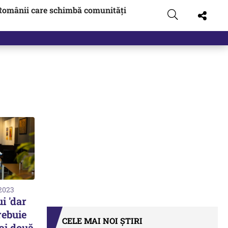
Românii care schimbă comunități
 2023
i 'dar
rebuie
CELE MAI NOI ȘTIRI
 ai două