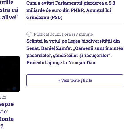
uțiile
Cum a evitat Parlamentul pierderea a 5,8
stra că
miliarde de euro din PNRR. Anunțul lui
 alive!"
Grindeanu (PSD)
Publicat acum 1 ora si 3 minute
Scântei la votul pe Legea biodiversității din
Senat. Daniel Zamfir: „Oamenii sunt înaintea
păsărelelor, gândăceilor și răcușorilor”.
Proiectul ajunge la Nicușor Dan
» Vezi toate știrile
2022
espre
ic:
Monte
tă