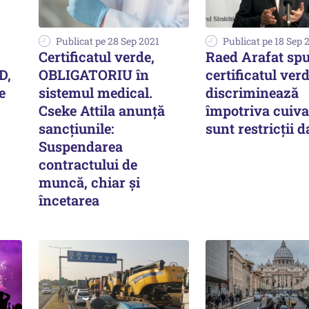
Publicat pe 28 Sep 2021
Publicat pe 18 Sep 
Certificatul verde,
Raed Arafat sp
D,
OBLIGATORIU în
certificatul ver
e
sistemul medical.
discriminează
Cseke Attila anunţă
împotriva cuiva
sancţiunile:
sunt restricții d
Suspendarea
contractului de
muncă, chiar şi
încetarea