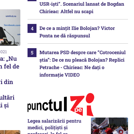
USR-iști”. Scenariul lansat de Bogdan
Chirieac: Altfel nu scapi
De ce a mințit Ilie Bolojan? Victor
Ponta ne dă răspunsul
2021
Mutarea PSD despre care ”Cotroceniul
a: „Nu
știa”: De ce nu pleacă Bolojan? Replici
n fel de
Petrache - Chirieac: Ne dați o
informație VIDEO
i din
ultări
i și
Legea salarizării pentru
medici, polițiști și
profesori, la fel ca