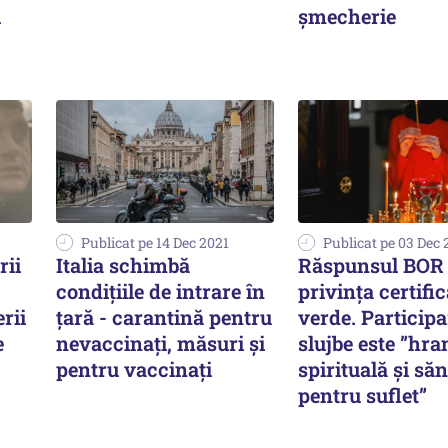
u
șmecherie
Publicat pe 14 Dec 2021
Publicat pe 03 Dec 
rii
Italia schimbă
Răspunsul BOR 
condiţiile de intrare în
privința certific
rii
ţară - carantină pentru
verde. Participa
e
nevaccinaţi, măsuri şi
slujbe este ”hra
pentru vaccinaţi
spirituală şi să
pentru suflet”