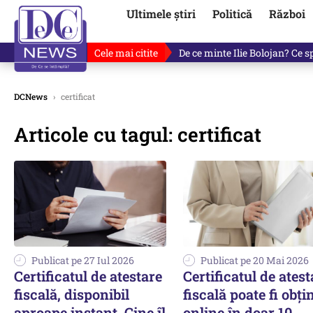
Ultimele știri
Politică
Război
Cele mai citite
De ce minte Ilie Bolojan? Ce 
DCNews
›
certificat
Articole cu tagul: certificat
Publicat pe 27 Iul 2026
Publicat pe 20 Mai 2026
Certificatul de atestare
Certificatul de atest
fiscală, disponibil
fiscală poate fi obți
aproape instant. Cine îl
online în doar 10