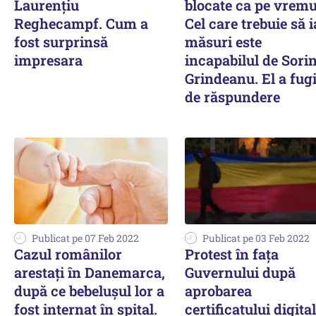
Laurențiu
blocate ca pe vremu
Reghecampf. Cum a
Cel care trebuie să i
fost surprinsă
măsuri este
impresara
incapabilul de Sori
Grindeanu. El a fugi
de răspundere
Publicat pe 07 Feb 2022
Publicat pe 03 Feb 2022
Cazul românilor
Protest în faţa
arestați în Danemarca,
Guvernului după
după ce bebelușul lor a
aprobarea
fost internat în spital.
certificatului digita