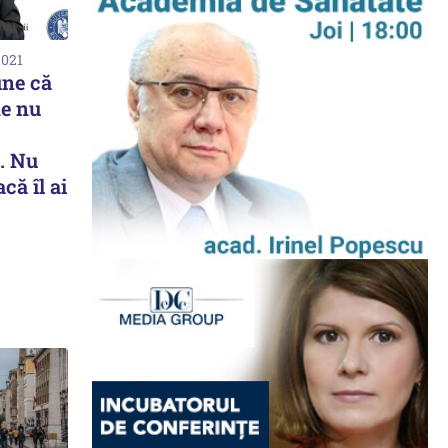
2021
une că
de nu
. Nu
acă îl ai