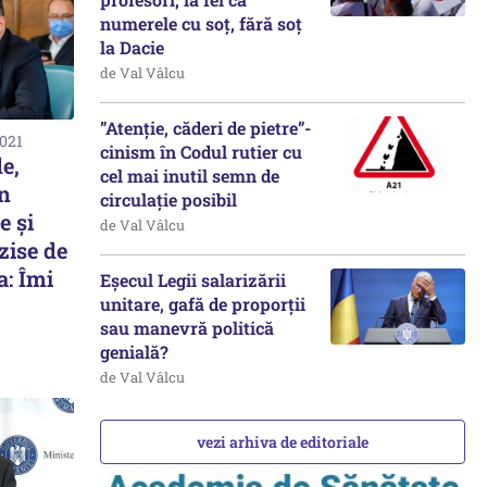
numerele cu soț, fără soț
la Dacie
de Val Vâlcu
”Atenție, căderi de pietre”-
2021
cinism în Codul rutier cu
de,
cel mai inutil semn de
n
circulație posibil
e şi
de Val Vâlcu
rzise de
a: Îmi
Eșecul Legii salarizării
unitare, gafă de proporții
sau manevră politică
genială?
de Val Vâlcu
vezi arhiva de editoriale