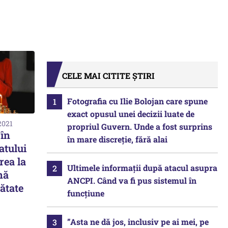
CELE MAI CITITE ȘTIRI
Fotografia cu Ilie Bolojan care spune
exact opusul unei decizii luate de
2021
propriul Guvern. Unde a fost surprins
în
în mare discreție, fără alai
atului
rea la
Ultimele informații după atacul asupra
nă
ANCPI. Când va fi pus sistemul în
nătate
funcțiune
”Asta ne dă jos, inclusiv pe ai mei, pe