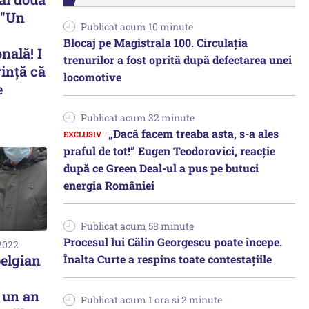
: "Un
Publicat acum 10 minute
Blocaj pe Magistrala 100. Circulația
nală! I
trenurilor a fost oprită după defectarea unei
rinţă că
locomotive
e
Publicat acum 32 minute
„Dacă facem treaba asta, s-a ales
praful de tot!” Eugen Teodorovici, reacție
după ce Green Deal-ul a pus pe butuci
energia României
Publicat acum 58 minute
Procesul lui Călin Georgescu poate începe.
 2022
elgian
Înalta Curte a respins toate contestațiile
 un an
Publicat acum 1 ora si 2 minute