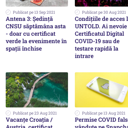
Publicat pe 13 Sep 2021
Publicat pe 30 Aug 2021
Antena 3: Şedinţă
Condițiile de acces 
CNSU săptămâna asta
UNTOLD. Ai nevoie
- doar cu certificat
Certificatul Digital
verde la evenimente în
COVID-19 sau de
spaţii închise
testare rapidă la
intrare
Publicat pe 23 Aug 2021
Publicat pe 13 Aug 2021
Vacanțe Croația /
Permise COVID fals
Austria, certificat
vândute pe Snapch