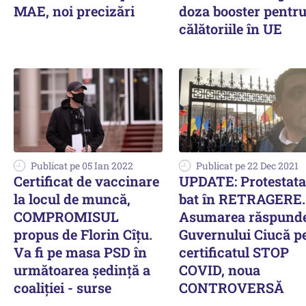
MAE, noi precizări
doza booster pentr
călătoriile în UE
Publicat pe 05 Ian 2022
Publicat pe 22 Dec 2021
Certificat de vaccinare
UPDATE: Protestata
la locul de muncă,
bat în RETRAGERE.
COMPROMISUL
Asumarea răspunde
propus de Florin Cîțu.
Guvernului Ciucă p
Va fi pe masa PSD în
certificatul STOP
următoarea ședință a
COVID, noua
coaliției - surse
CONTROVERSĂ