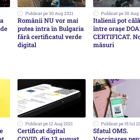
Publicat pe 30 Aug 2021
Publicat pe 30 Aug
la
Românii NU vor mai
Italienii pot căl
 de
putea intra în Bulgaria
între orașe DOA
fără certificatul verde
CERTIFICAT. No
digital
măsuri
Publicat pe 12 Aug 2021
Publicat pe 15 Iul 2
e
Certificat digital
Sfatul OMS.
at
COVID, din 13 august,
Vaccinarea pen