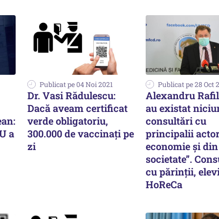
Publicat pe 04 Noi 2021
Publicat pe 28 Oct 
Dr. Vasi Rădulescu:
Alexandru Rafil
Dacă aveam certificat
au existat niciu
an:
verde obligatoriu,
consultări cu
NU a
300.000 de vaccinaţi pe
principalii actor
zi
economie și din
societate”. Cons
cu părinții, elevi
HoReCa