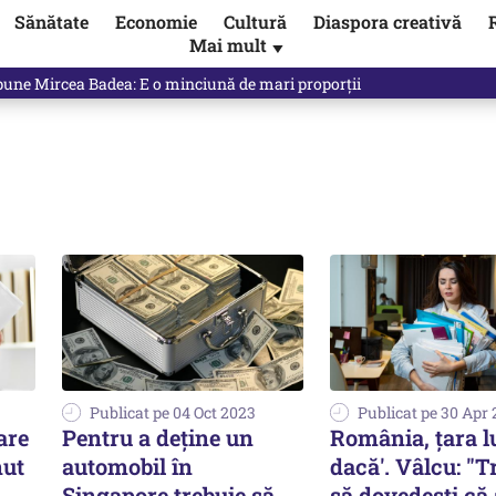
Sănătate
Economie
Cultură
Diaspora creativă
Mai mult
▼
spune Mircea Badea: E o minciună de mari proporții
Publicat pe 04 Oct 2023
Publicat pe 30 Apr
are
Pentru a deţine un
România, țara lu
nut
automobil în
dacă'. Vâlcu: "T
Singapore trebuie să
să dovedești că