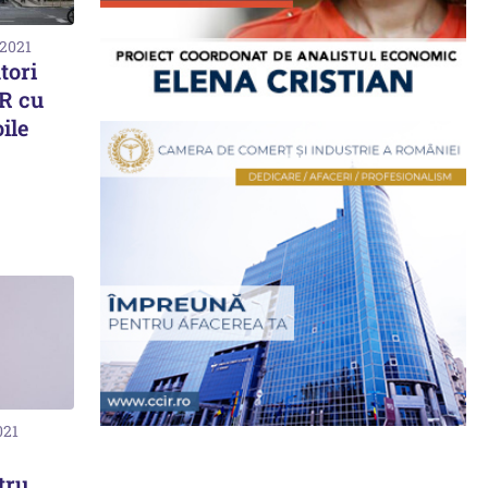
 2021
ători
R cu
ile
021
tru