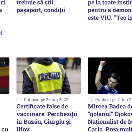
ri.
trebuie să știi:
pe la toate instit
a
pașaport, condiții
pentru a demon
este VIU. "Teo is
n
t
Publicat pe 26 Ian 2022
Publicat pe 11 Ian 
Certificate false de
Mircea Badea d
vaccinare. Percheziții
”golanul” Djokov
în Buzău, Giurgiu și
Naționalist de 
l cu
Ilfov
Carlo. Prea mul