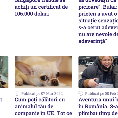
achiți un certificat de
picioare". Bulai
106.000 dolari
prieten a avut o
situaţie senzaţio
s-a cerut adeve
nu are nevoie d
adeverinţă"
Publicat pe 07 Mar 2022
Publicat pe 08 Feb
t
Cum poți călători cu
Aventura unui b
animalul tău de
în România. S-a
companie în UE. Tot ce
plimbat timp de