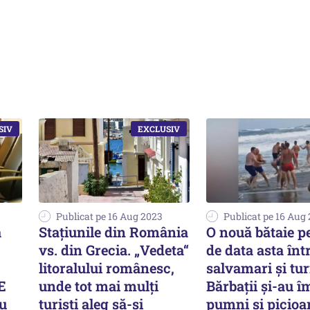
Publicat pe 16 Aug 2023
Publicat pe 16 Aug
a
Stațiunile din România
O nouă bătaie pe
vs. din Grecia. „Vedeta“
de data asta înt
litoralului românesc,
salvamari și turi
E
unde tot mai mulți
Bărbații și-au î
u
turiști aleg să-și
pumni și picioa