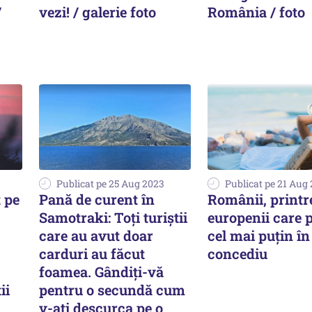
/
vezi! / galerie foto
România / foto
Publicat pe 25 Aug 2023
Publicat pe 21 Aug
t pe
Pană de curent în
Românii, printr
Samotraki: Toți turiștii
europenii care 
care au avut doar
cel mai puţin în
carduri au făcut
concediu
foamea. Gândiți-vă
ii
pentru o secundă cum
v-ați descurca pe o