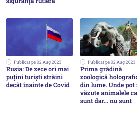
siguranţă rutieră
Publicat pe 02 Aug 2023
Publicat pe 02 Aug 2023
Rusia: De zece ori mai
Prima grădină
puţini turişti străini
zoologică holografi
decât înainte de Covid
din lume. Unde pot 
văzute animalele c
sunt dar... nu sunt