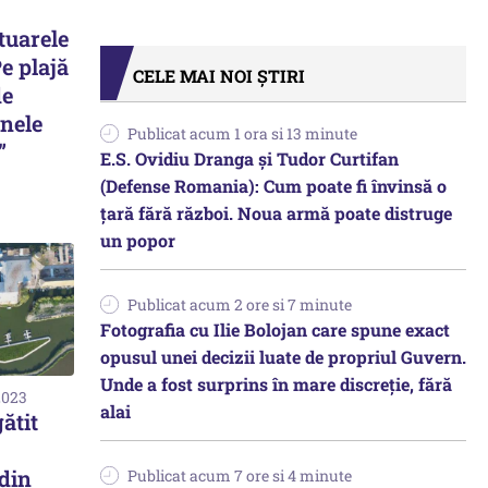
otuarele
Pe plajă
CELE MAI NOI ȘTIRI
de
anele
Publicat acum 1 ora si 13 minute
”
E.S. Ovidiu Dranga și Tudor Curtifan
(Defense Romania): Cum poate fi învinsă o
țară fără război. Noua armă poate distruge
un popor
Publicat acum 2 ore si 7 minute
Fotografia cu Ilie Bolojan care spune exact
opusul unei decizii luate de propriul Guvern.
Unde a fost surprins în mare discreție, fără
2023
alai
ătit
din
Publicat acum 7 ore si 4 minute