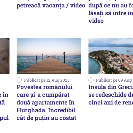
petreacă vacanța / video
după ce nu au f
lăsați să intre î
video
Publicat pe 12 Aug 2023
Publicat pe 09 Aug
Povestea românului
Insula din Greci
e în
care și-a cumpărat
se redeschide d
tă
două apartamente în
cinci ani de ren
Hurghada. Incredibil
apul
cât de puțin au costat