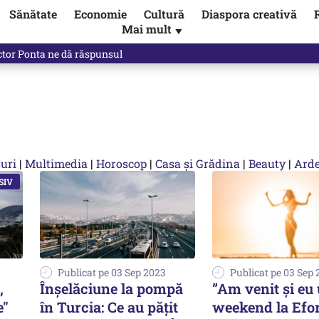
Sănătate
Economie
Cultură
Diaspora creativă
Mai mult
▼
ictor Ponta ne dă răspunsul
uri
|
Multimedia
|
Horoscop
|
Casa și Grădina
|
Beauty
|
Arde
Publicat pe 03 Sep 2023
Publicat pe 03 Sep
,
Înșelăciune la pompă
”Am venit și eu
e"
în Turcia: Ce au pățit
weekend la Efori