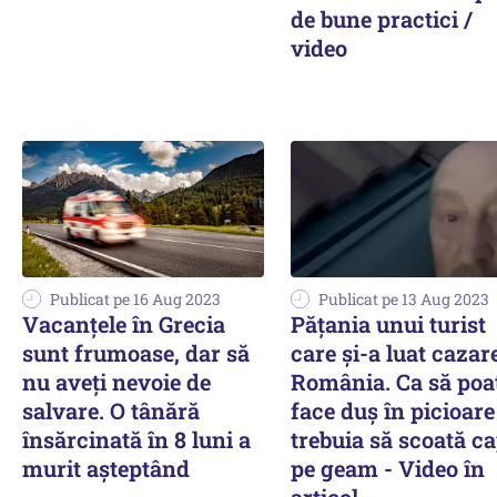
de bune practici /
video
Publicat pe 16 Aug 2023
Publicat pe 13 Aug 2023
Vacanțele în Grecia
Pățania unui turist
sunt frumoase, dar să
care și-a luat cazar
nu aveți nevoie de
România. Ca să poa
salvare. O tânără
face duș în picioare
însărcinată în 8 luni a
trebuia să scoată c
murit așteptând
pe geam - Video în
articol