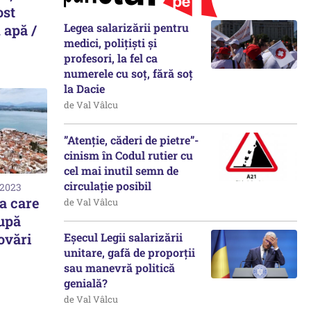
ost
Legea salarizării pentru
n apă /
medici, polițiști și
profesori, la fel ca
numerele cu soț, fără soț
la Dacie
de Val Vâlcu
”Atenție, căderi de pietre”-
cinism în Codul rutier cu
cel mai inutil semn de
circulație posibil
 2023
a care
de Val Vâlcu
upă
ovări
Eșecul Legii salarizării
unitare, gafă de proporții
sau manevră politică
genială?
de Val Vâlcu