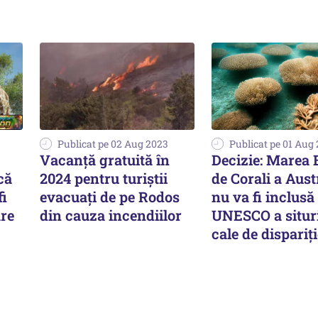
Publicat pe 02 Aug 2023
Publicat pe 01 Aug
Vacanță gratuită în
Decizie: Marea 
că
2024 pentru turiștii
de Corali a Aust
fi
evacuați de pe Rodos
nu va fi inclusă 
are
din cauza incendiilor
UNESCO a situri
cale de dispariţ