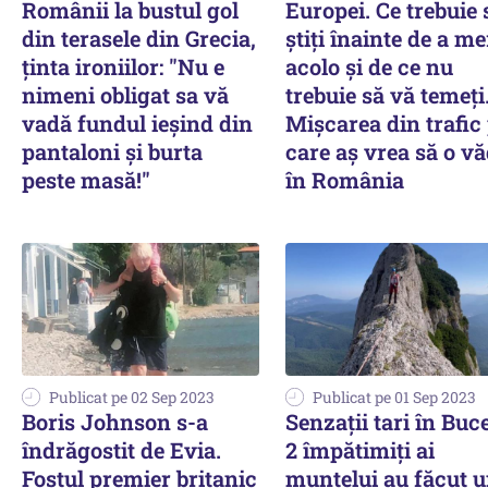
Românii la bustul gol
Europei. Ce trebuie 
din terasele din Grecia,
ştiţi înainte de a m
ținta ironiilor: "Nu e
acolo şi de ce nu
nimeni obligat sa vă
trebuie să vă temeţi
vadă fundul ieșind din
Mişcarea din trafic
pantaloni și burta
care aş vrea să o vă
peste masă!"
în România
Publicat pe 02 Sep 2023
Publicat pe 01 Sep 2023
Boris Johnson s-a
Senzații tari în Buce
îndrăgostit de Evia.
2 împătimiți ai
Fostul premier britanic
muntelui au făcut 