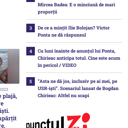
Mircea Badea: E o minciună de mari
proporții
De ce a mințit Ilie Bolojan? Victor
Ponta ne dă răspunsul
Cu luni înainte de anunțul lui Ponta,
Chirieac anticipa totul. Cine este acum
în pericol / VIDEO
”Asta ne dă jos, inclusiv pe ai mei, pe
USR-iști”. Scenariul lansat de Bogdan
 2023
 plajă,
Chirieac: Altfel nu scapi
re
ști.
mpărțit
re,