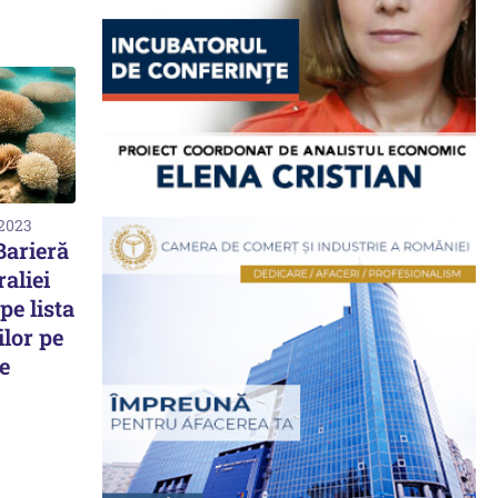
 2023
Barieră
raliei
pe lista
lor pe
ie