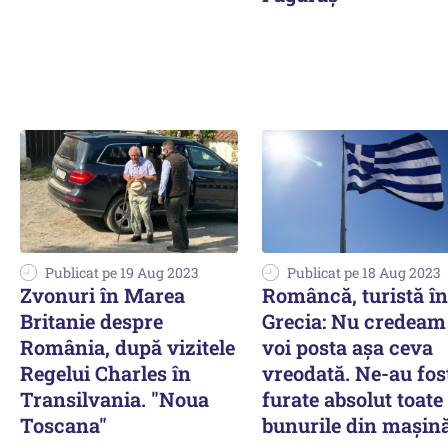
Publicat pe 19 Aug 2023
Publicat pe 18 Aug 2023
Zvonuri în Marea
Româncă, turistă în
Britanie despre
Grecia: Nu credeam
România, după vizitele
voi posta așa ceva
Regelui Charles în
vreodată. Ne-au fos
Transilvania. "Noua
furate absolut toate
Toscana"
bunurile din mașin