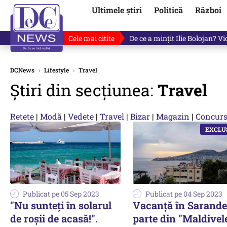
Ultimele știri
Politică
Război
Cele mai citite
De ce a mințit Ilie Bolojan? V
DCNews
›
Lifestyle
›
Travel
Știri din secțiunea:
Travel
Retete
|
Modă
|
Vedete
|
Travel
|
Bizar
|
Magazin
|
Concurs
Publicat pe 05 Sep 2023
Publicat pe 04 Sep 2023
"Nu sunteți în solarul
Vacanţă în Sarande
de roșii de acasă!".
parte din "Maldivel