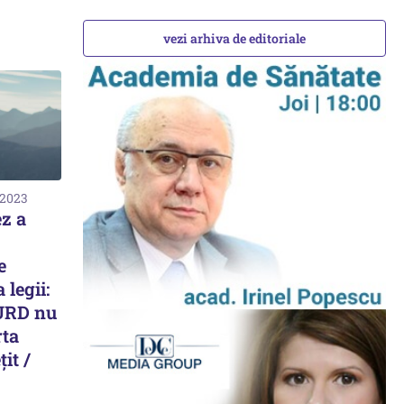
vezi arhiva de editoriale
 2023
ez a
e
 legii:
URD nu
rta
it /