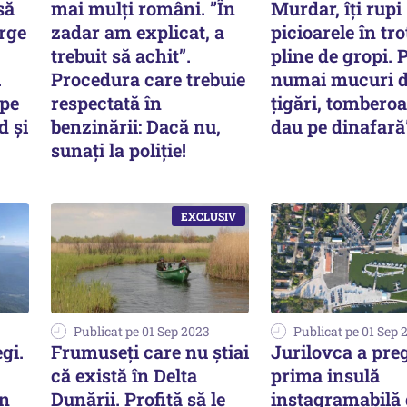
să
mai mulți români. ”În
Murdar, îți rupi
erge
zadar am explicat, a
picioarele în tr
trebuit să achit”.
pline de gropi. 
.
Procedura care trebuie
numai mucuri 
 pe
respectată în
țigări, tombero
d şi
benzinării: Dacă nu,
dau pe dinafară
sunați la poliție!
Publicat pe 01 Sep 2023
Publicat pe 01 Sep 
gi.
Frumuseți care nu știai
Jurilovca a preg
că există în Delta
prima insulă
un
Dunării. Profită să le
instagramabilă 