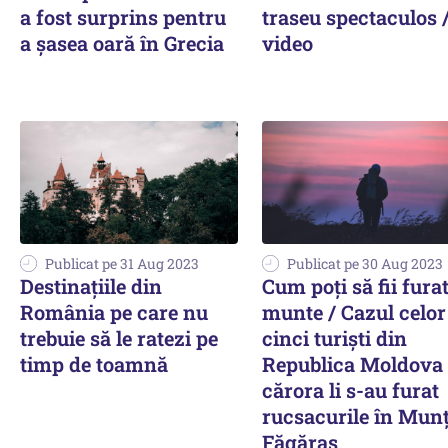
a fost surprins pentru
traseu spectaculos 
a șasea oară în Grecia
video
Publicat pe 31 Aug 2023
Publicat pe 30 Aug 2023
Destinațiile din
Cum poți să fii fura
România pe care nu
munte / Cazul celor
trebuie să le ratezi pe
cinci turiști din
timp de toamnă
Republica Moldova
cărora li s-au furat
rucsacurile în Munț
Făgăraș