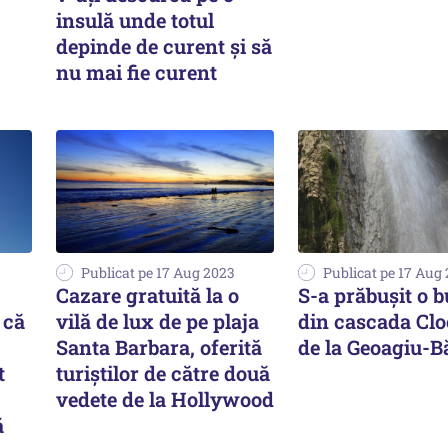
insulă unde totul
depinde de curent și să
nu mai fie curent
Publicat pe 17 Aug 2023
Publicat pe 17 Aug
Cazare gratuită la o
S-a prăbuşit o 
 că
vilă de lux de pe plaja
din cascada Clo
Santa Barbara, oferită
de la Geoagiu-B
t
turiștilor de către două
vedete de la Hollywood
ă