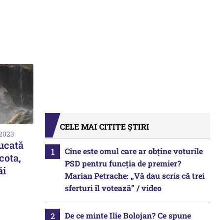
CELE MAI CITITE ȘTIRI
 2023
bucată
Cine este omul care ar obține voturile
cota,
PSD pentru funcția de premier?
ăi
Marian Petrache: „Vă dau scris că trei
sferturi îl votează” / video
De ce minte Ilie Bolojan? Ce spune