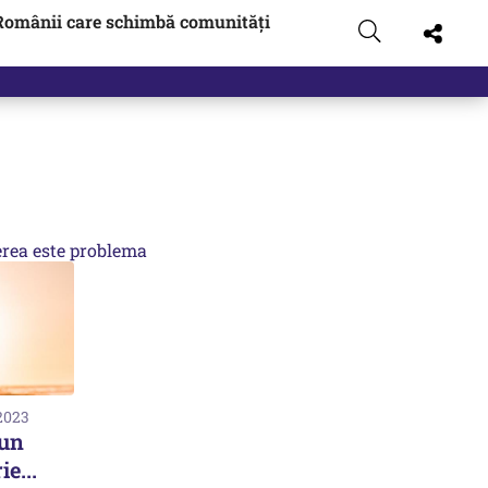
Românii care schimbă comunități
rea este problema
 2023
 un
e...