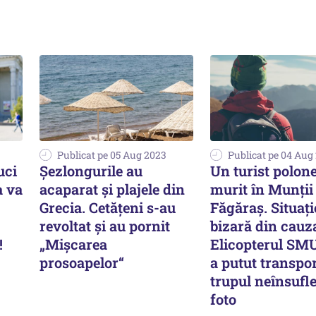
Publicat pe 05 Aug 2023
Publicat pe 04 Aug
uci
Șezlongurile au
Un turist polon
a va
acaparat și plajele din
murit în Munții
Grecia. Cetățeni s-au
Făgăraș. Situați
revoltat și au pornit
bizară din cauza
!
„Mișcarea
Elicopterul SM
prosoapelor“
a putut transpo
trupul neînsufleț
foto