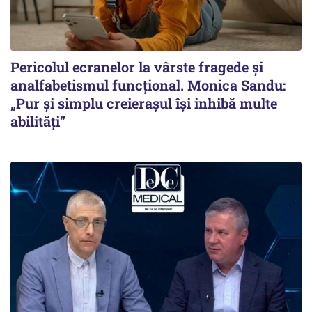
Pericolul ecranelor la vârste fragede și
analfabetismul funcțional. Monica Sandu:
„Pur și simplu creierașul își inhibă multe
abilități”