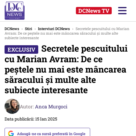
DCNews TV
DCNews
›
Stiri
›
Interviuri DCNews
›
Secretele pescuitului cu Marian
Avram: De ce peștele nu mai este mâncarea săracului și multe alte
subiecte interesante
Secretele pescuitului
cu Marian Avram: De ce
peștele nu mai este mâncarea
săracului și multe alte
subiecte interesante
Autor:
Anca Murgoci
Data publicării: 15 Ian 2025
Adaugă-ne ca sursă preferată în Google