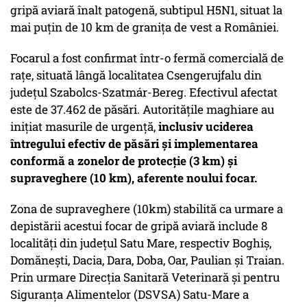
gripă aviară înalt patogenă, subtipul H5N1, situat la
mai puțin de 10 km de granița de vest a României.
Focarul a fost confirmat într-o fermă comercială de
rațe, situată lângă localitatea Csengerujfalu din
județul Szabolcs-Szatmár-Bereg. Efectivul afectat
este de 37.462 de păsări. Autoritățile maghiare au
inițiat masurile de urgență,
inclusiv uciderea
întregului efectiv de păsări și implementarea
conformă a zonelor de protecție (3 km) și
supraveghere (10 km), aferente noului focar.
Zona de supraveghere (10km) stabilită ca urmare a
depistării acestui focar de gripă aviară include 8
localități din județul Satu Mare, respectiv Boghiș,
Domănești, Dacia, Dara, Doba, Oar, Paulian și Traian.
Prin urmare Direcția Sanitară Veterinară și pentru
Siguranța Alimentelor (DSVSA) Satu-Mare a