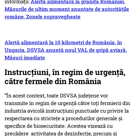
informații:
Alertă alimentară la granița României.
Măsurile de ultim moment anunțate de autoritățile
române. Zonele supravegheate
Alertă alimentară la 10 kilometri de România, în
Ungaria. DSVSA anunță noul VAL de gripă aviară.
Măsuri imediate
Instrucțiuni, în regim de urgență,
către fermele din România
”În acest context, toate DSVSA județene vor
transmite în regim de urgență către toți fermierii din
industria avicolă instrucțiuni punctuale cu privire la
respectarea cu strictețe a procedurilor generale și
specifice de biosecuritate. Acestea vizează cu
precădere activitatea de dezinfecție, precum și