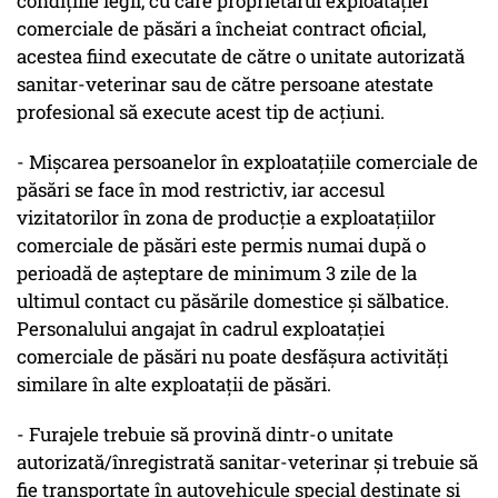
condițiile legii, cu care proprietarul exploatației
comerciale de păsări a încheiat contract oficial,
acestea fiind executate de către o unitate autorizată
sanitar-veterinar sau de către persoane atestate
profesional să execute acest tip de acțiuni.
- Mișcarea persoanelor în exploatațiile comerciale de
păsări se face în mod restrictiv, iar accesul
vizitatorilor în zona de producție a exploatațiilor
comerciale de păsări este permis numai după o
perioadă de așteptare de minimum 3 zile de la
ultimul contact cu păsările domestice și sălbatice.
Personalului angajat în cadrul exploatației
comerciale de păsări nu poate desfășura activități
similare în alte exploatații de păsări.
- Furajele trebuie să provină dintr-o unitate
autorizată/înregistrată sanitar-veterinar și trebuie să
fie transportate în autovehicule special destinate și