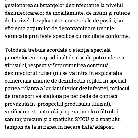
gestionarea substanțelor dezinfectante la nivelul
dezinfectoarelor de încălțăminte, de mâini și rutiere
de la nivelul exploatației comerciale de păsări, iar
eficiența acțiunilor de decontaminare trebuie
verificată prin teste specifice cu rezultate conforme.
Totodată, trebuie acordată o atenție specială
punctelor cu un grad înalt de risc de pătrundere a
virusului, respectiv: împrejmuirea continuă,
dezinfectorul rutier (nu se va intra în exploatația
comercială înainte de dezinfecția roților, în special
partea rulantă a lor, iar ulterior dezinfecției, mijlocul
de transport va staționa pe perioada de contact
prevăzută în prospectul produsului utilizat),
verificarea structurală și operațională a filtrului
sanitar, precum și a spațiului SNCU și a spațiului
tampon de la intrarea în fiecare hală/adăpost.