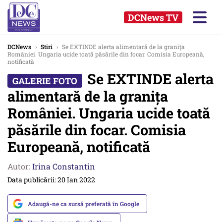
DCNews TV
DCNews
›
Stiri
›
Se EXTINDE alerta alimentară de la granița
României. Ungaria ucide toată păsările din focar. Comisia Europeană,
notificată
Se EXTINDE alerta
alimentară de la granița
României. Ungaria ucide toată
păsările din focar. Comisia
Europeană, notificată
Autor:
Irina Constantin
Data publicării: 20 Ian 2022
Adaugă-ne ca sursă preferată în Google