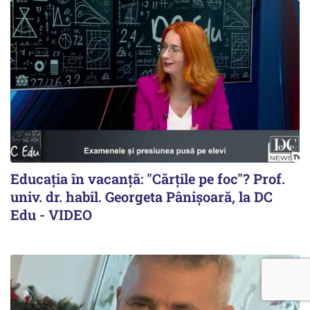
Educația în vacanță: "Cărțile pe foc"? Prof.
univ. dr. habil. Georgeta Pânișoară, la DC
Edu - VIDEO