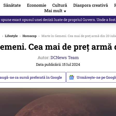
Sănătate
Economie
Cultură
Diaspora creativă
Mai mult
▼
spune Mircea Badea: E o minciună de mari proporții
›
Lifestyle
›
Horoscop
›
Marte în Gemeni. Cea mai de preț armă din 20 iul
emeni. Cea mai de preț armă 
Autor:
DCNews Team
Data publicării: 15 Iul 2024
augă-ne ca sursă preferată în Google
Urmărește-ne pe Goog