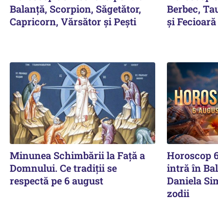
Balanță, Scorpion, Săgetător,
Berbec, Ta
Capricorn, Vărsător și Pești
și Fecioară
Minunea Schimbării la Față a
Horoscop 6
Domnului. Ce tradiții se
intră în Ba
respectă pe 6 august
Daniela Si
zodii