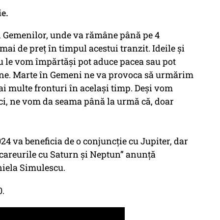
ie.
ul Gemenilor, unde va rămâne până pe 4
ai de preț în timpul acestui tranzit. Ideile și
au le vom împărtăși pot aduce pacea sau pot
fline. Marte în Gemeni ne va provoca să urmărim
ai multe fronturi în același timp. Deși vom
ci, ne vom da seama până la urmă că, doar
24 va beneficia de o conjuncție cu Jupiter, dar
i careurile cu Saturn și Neptun” anunță
niela Simulescu.
0.