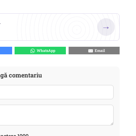
.
→
WhatsApp
Email
gă comentariu