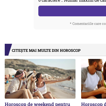
0
caractere :: Număr maxim de car
* Comentariile care co
CITEȘTE MAI MULTE DIN HOROSCOP
Horoscop de weekend pentru
Horoscop 