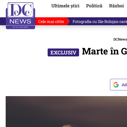
Ultimele știri
Politică
Război
Cele mai citite
De ce minte Ilie Bolojan? Ce 
DCNews
Marte în G
Ad