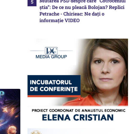
Mutarea PSD despre care ”Cotroceniul
știa”: De ce nu pleacă Bolojan? Replici
Petrache - Chirieac: Ne dați o
informație VIDEO