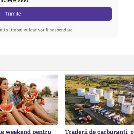
actere 1000
Trimite
ntin limbaj vulgar vor fi suspendate
de weekend pentru
Traderii de carburanți, p