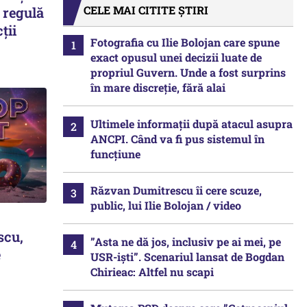
CELE MAI CITITE ȘTIRI
 regulă
ții
Fotografia cu Ilie Bolojan care spune
exact opusul unei decizii luate de
propriul Guvern. Unde a fost surprins
în mare discreție, fără alai
Ultimele informații după atacul asupra
ANCPI. Când va fi pus sistemul în
funcțiune
Răzvan Dumitrescu îi cere scuze,
public, lui Ilie Bolojan / video
scu,
”Asta ne dă jos, inclusiv pe ai mei, pe
e
USR-iști”. Scenariul lansat de Bogdan
Chirieac: Altfel nu scapi