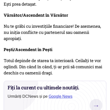
Ești prea detașat.
Vărsător/Ascendent în Vărsător
Nu te grăbi cu investițiile financiare! De asemenea,
nu iniția conflicte cu partenerul sau oamenii
apropiați.
Pești/Ascendent în Pești
Totul depinde de starea ta interioară. Ceilalți te vor
oglindi. Din când în când, ți-ar prii să comunici mai
deschis cu oamenii dragi.
Fiți la curent cu ultimele noutăți.
Urmăriți DCNews și pe
Google News
→