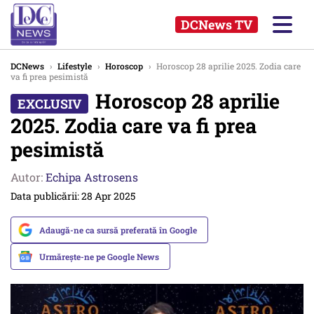
DCNews TV
DCNews
›
Lifestyle
›
Horoscop
›
Horoscop 28 aprilie 2025. Zodia care
va fi prea pesimistă
Horoscop 28 aprilie
2025. Zodia care va fi prea
pesimistă
Autor:
Echipa Astrosens
Data publicării: 28 Apr 2025
Adaugă-ne ca sursă preferată în Google
Urmărește-ne pe Google News