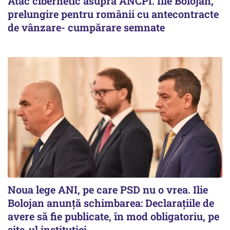
Atac cibernetic asupra ANCPI. Ilie Bolojan,
prelungire pentru românii cu antecontracte
de vânzare- cumpărare semnate
Noua lege ANI, pe care PSD nu o vrea. Ilie
Bolojan anunță schimbarea: Declarațiile de
avere să fie publicate, în mod obligatoriu, pe
site-ul instituției