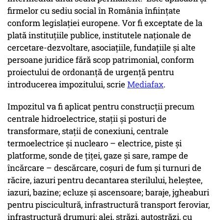
firmelor cu sediu social în România înfiinţate
conform legislaţiei europene. Vor fi exceptate de la
plată instituţiile publice, institutele naţionale de
cercetare-dezvoltare, asociaţiile, fundaţiile şi alte
persoane juridice fără scop patrimonial, conform
proiectului de ordonanţă de urgenţă pentru
introducerea impozitului, scrie
Mediafax
.
Impozitul va fi aplicat pentru construcţii precum
centrale hidroelectrice, staţii şi posturi de
transformare, staţii de conexiuni, centrale
termoelectrice şi nuclearo – electrice, piste şi
platforme, sonde de ţiţei, gaze şi sare, rampe de
încărcare – descărcare, coşuri de fum şi turnuri de
răcire, iazuri pentru decantarea sterilului, heleştee,
iazuri, bazine; ecluze şi ascensoare; baraje, jgheaburi
pentru piscicultură, infrastructură transport feroviar,
infrastructură drumuri: alei, străzi, autostrăzi, cu