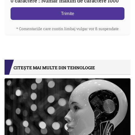
0
caractere :: Număr maxim de caractere 1000
Trimite
* Comentariile care contin limbaj vulgar vor fi suspendate
CITEȘTE MAI MULTE DIN TEHNOLOGIE