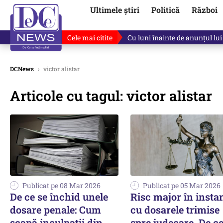
Ultimele știri
Politică
Război
Cele mai citite
Cu luni înainte de anunțul lui
DCNews
›
victor alistar
Articole cu tagul: victor alistar
Publicat pe 08 Mar 2026
Publicat pe 05 Mar 2026
De ce se închid unele
Risc major în insta
dosare penale: Cum
cu dosarele trimise
scapă inculpații din
spre judecare. De c