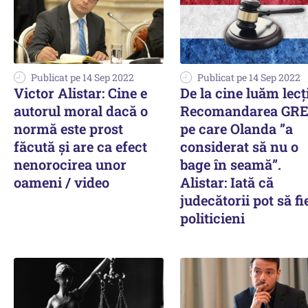
Publicat pe 14 Sep 2022
Publicat pe 14 Sep 2022
Victor Alistar: Cine e
De la cine luăm lecț
autorul moral dacă o
Recomandarea GR
normă este prost
pe care Olanda ”a
făcută și are ca efect
considerat să nu o
nenorocirea unor
bage în seamă”.
oameni / video
Alistar: Iată că
judecătorii pot să fie
politicieni