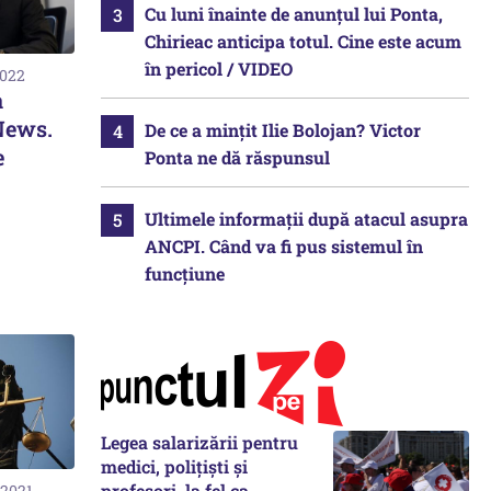
Cu luni înainte de anunțul lui Ponta,
Chirieac anticipa totul. Cine este acum
în pericol / VIDEO
2022
a
News.
De ce a mințit Ilie Bolojan? Victor
e
Ponta ne dă răspunsul
Ultimele informații după atacul asupra
ANCPI. Când va fi pus sistemul în
funcțiune
Legea salarizării pentru
medici, polițiști și
profesori, la fel ca
 2021