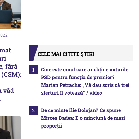
2022
omat
CELE MAI CITITE ȘTIRI
ari
, fără
Cine este omul care ar obține voturile
 (CSM):
PSD pentru funcția de premier?
Marian Petrache: „Vă dau scris că trei
u văd
sferturi îl votează” / video
l
De ce minte Ilie Bolojan? Ce spune
Mircea Badea: E o minciună de mari
proporții