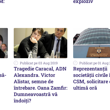
SM:
exploziv
Publicat pe 03 Aug 2019
Publicat pe 01 Aug
Tragedie Caracal, ADN
Reprezentanţii
să-
Alexandra. Victor
societăţii civile 
Alistar, semne de
CSM, solicitare
întrebare. Oana Zamfir:
ultimă oră
Dumneavoastră vă
îndoiți?