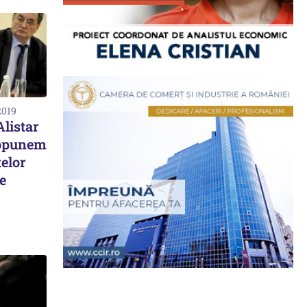
2019
Alistar
 opunem
telor
e