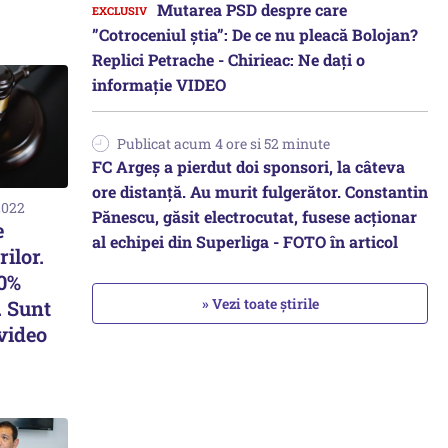
Mutarea PSD despre care
”Cotroceniul știa”: De ce nu pleacă Bolojan?
Replici Petrache - Chirieac: Ne dați o
informație VIDEO
Publicat acum 4 ore si 52 minute
FC Argeș a pierdut doi sponsori, la câteva
ore distanță. Au murit fulgerător. Constantin
2022
Pănescu, găsit electrocutat, fusese acționar
e
al echipei din Superliga - FOTO în articol
ilor.
10%
» Vezi toate știrile
. Sunt
 video