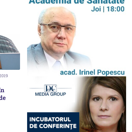
 2019
în
 de