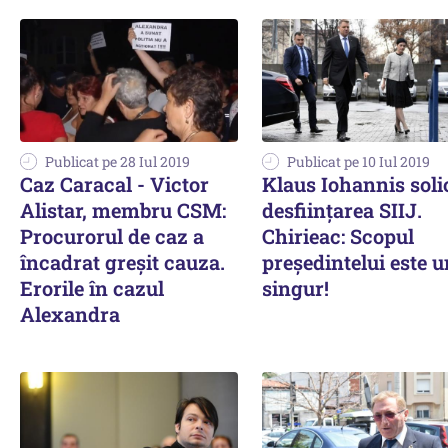
Publicat pe 28 Iul 2019
Publicat pe 10 Iul 2019
Caz Caracal - Victor
Klaus Iohannis soli
Alistar, membru CSM:
desființarea SIIJ.
Procurorul de caz a
Chirieac: Scopul
încadrat greşit cauza.
președintelui este u
Erorile în cazul
singur!
Alexandra