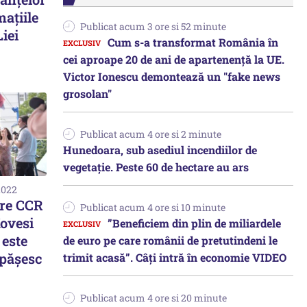
mațiile
Publicat acum 3 ore si 52 minute
iei
Cum s-a transformat România în
cei aproape 20 de ani de apartenență la UE.
Victor Ionescu demontează un "fake news
grosolan"
Publicat acum 4 ore si 2 minute
Hunedoara, sub asediul incendiilor de
vegetație. Peste 60 de hectare au ars
2022
re CCR
Publicat acum 4 ore si 10 minute
Kovesi
”Beneficiem din plin de miliardele
 este
de euro pe care românii de pretutindeni le
epăşesc
trimit acasă”. Câți intră în economie VIDEO
Publicat acum 4 ore si 20 minute