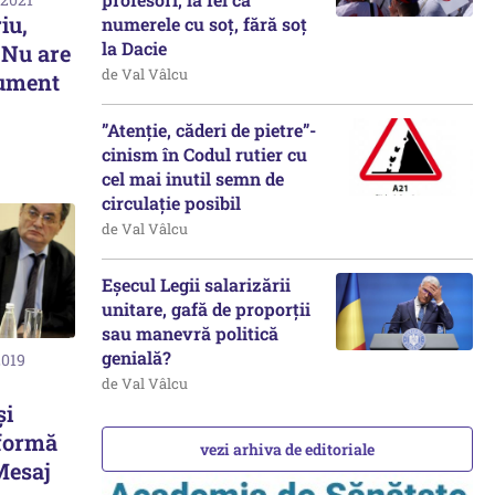
iu,
numerele cu soț, fără soț
la Dacie
 Nu are
de Val Vâlcu
rument
”Atenție, căderi de pietre”-
cinism în Codul rutier cu
cel mai inutil semn de
circulație posibil
de Val Vâlcu
Eșecul Legii salarizării
unitare, gafă de proporții
sau manevră politică
genială?
2019
de Val Vâlcu
şi
”formă
vezi arhiva de editoriale
Mesaj