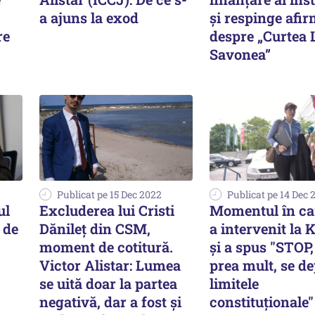
a ajuns la exod
și respinge afir
re
despre „Curtea L
Savonea”
Publicat pe 15 Dec 2022
Publicat pe 14 Dec 
ul
Excluderea lui Cristi
Momentul în ca
 de
Dănileţ din CSM,
a intervenit la 
moment de cotitură.
şi a spus "STOP,
Victor Alistar: Lumea
prea mult, se d
se uită doar la partea
limitele
negativă, dar a fost şi
constituţionale"