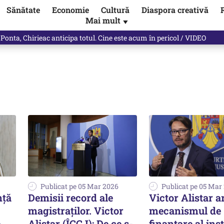
Sănătate
Economie
Cultură
Diaspora creativă
Mai mult
▼
 Ponta, Chirieac anticipa totul. Cine este acum în pericol / VIDEO
Publicat pe 05 Mar 2026
Publicat pe 05 Mar
nță
Demisii record ale
Victor Alistar a
magistraților. Victor
mecanismul de
e
Alistar (ÎCCJ): De ce s-
finanțare al ins