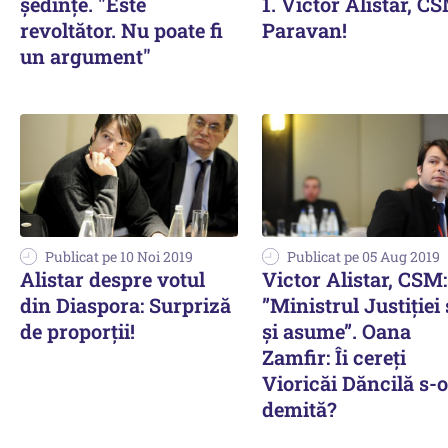
şedinţe. "Este
1. Victor Alistar, C
revoltător. Nu poate fi
Paravan!
un argument"
Publicat pe 10 Noi 2019
Publicat pe 05 Aug 2019
Alistar despre votul
Victor Alistar, CSM:
din Diaspora: Surpriză
”Ministrul Justiției 
de proporţii!
și asume”. Oana
Zamfir: Îi cereți
Vioricăi Dăncilă s-o
demită?