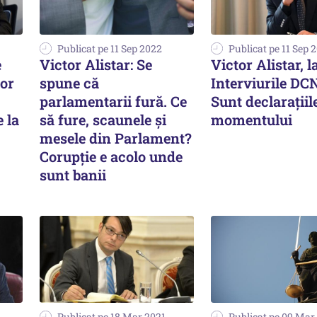
Publicat pe 11 Sep 2022
Publicat pe 11 Sep 
e
Victor Alistar: Se
Victor Alistar, l
tor
spune că
Interviurile DC
parlamentarii fură. Ce
Sunt declarațiil
 la
să fure, scaunele şi
momentului
mesele din Parlament?
Corupţie e acolo unde
sunt banii
Publicat pe 18 Mar 2021
Publicat pe 09 Mar