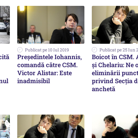
Publicat pe 10 Iul 2019
Publicat pe 25 Iun 
cită
Preşedintele Iohannis,
Boicot în CSM. 
comandă către CSM.
şi Chelariu: Ne
Victor Alistar: Este
eliminării punc
nul
inadmisibil
privind Secția d
anchetă