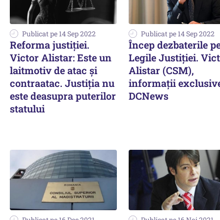
Publicat pe 14 Sep 2022
Publicat pe 14 Sep 2022
Reforma justiției.
Încep dezbaterile p
Victor Alistar: Este un
Legile Justiției. Vic
laitmotiv de atac și
Alistar (CSM),
contraatac. Justiția nu
informații exclusive
este deasupra puterilor
DCNews
statului
Publicat pe 16 Dec 2021
Publicat pe 16 Noi 2021