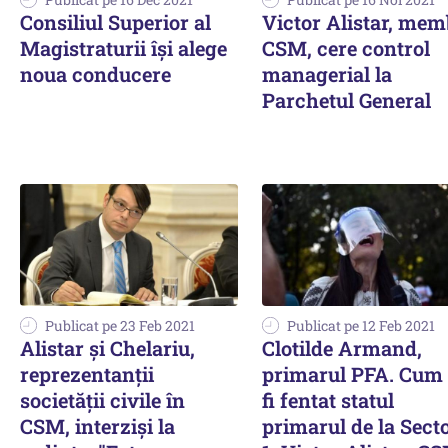
Consiliul Superior al
Victor Alistar, me
Magistraturii îşi alege
CSM, cere control
noua conducere
managerial la
Parchetul General
Publicat pe 23 Feb 2021
Publicat pe 12 Feb 2021
Alistar şi Chelariu,
Clotilde Armand,
reprezentanţii
primarul PFA. Cum 
societăţii civile în
fi fentat statul
CSM, interzişi la
primarul de la Sect