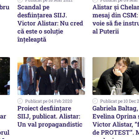
mbru
Scandal pe
Alistar și Chelar
desființarea SIIJ.
mesaj din CSM:
Victor Alistar: Nu cred
voie să fie inst
că este o soluție
al Puterii
înțeleaptă
Publicat pe 04 Feb 2020
Publicat pe 10 Dec 
Proiect desființare
Gabriela Baltag,
ar
SIIJ, publicat. Alistar:
Evelina Oprina 
Un val propagandistic
Victor Alistar, 
orul
de PROTEST”. 