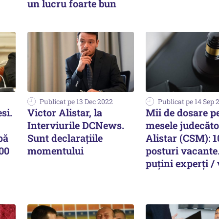
un lucru foarte bun
Publicat pe 13 Dec 2022
Publicat pe 14 Sep 
si.
Victor Alistar, la
Mii de dosare p
Interviurile DCNews.
mesele judecător
pă
Sunt declarațiile
Alistar (CSM): 
00
momentului
posturi vacante
puțini experți /