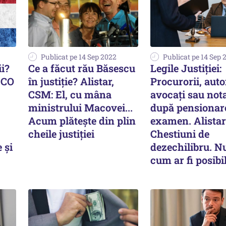
Publicat pe 14 Sep 2022
Publicat pe 14 Sep 
ii?
Ce a făcut rău Băsescu
Legile Justiției:
ECO
în justiție? Alistar,
Procurorii, aut
CSM: El, cu mâna
avocați sau not
ministrului Macovei...
după pensionare
Acum plătește din plin
examen. Alistar
cheile justiției
Chestiuni de
 și
dezechilibru. N
cum ar fi posibi