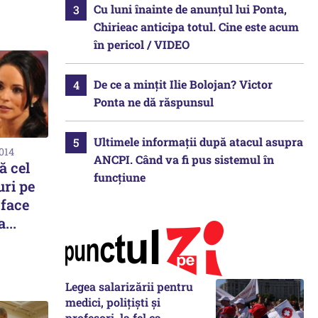
Cu luni înainte de anunțul lui Ponta,
Chirieac anticipa totul. Cine este acum
în pericol / VIDEO
De ce a mințit Ilie Bolojan? Victor
Ponta ne dă răspunsul
Ultimele informații după atacul asupra
2014
ANCPI. Când va fi pus sistemul în
ă cel
funcțiune
uri pe
 face
...
Legea salarizării pentru
medici, polițiști și
profesori, la fel ca