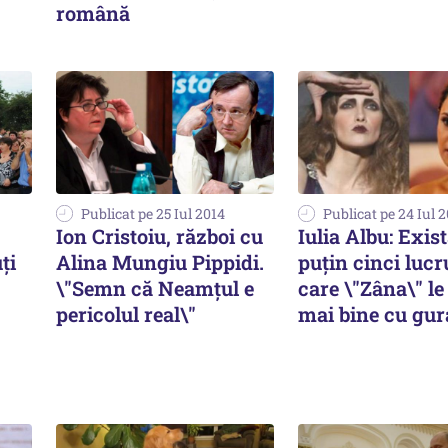
română
Publicat pe 25 Iul 2014
Publicat pe 24 Iul 
Ion Cristoiu, război cu
Iulia Albu: Exist
ți
Alina Mungiu Pippidi.
puțin cinci lucr
\"Semn că Neamțul e
care \"Zâna\" le
pericolul real\"
mai bine cu gura