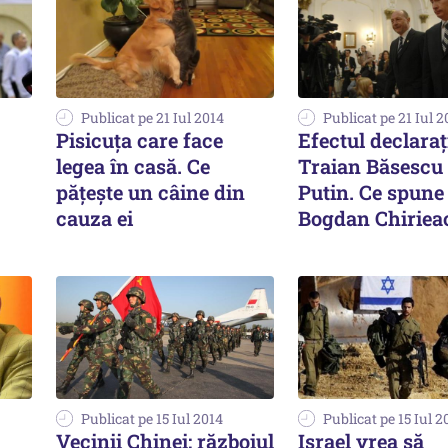
Publicat pe 21 Iul 2014
Publicat pe 21 Iul 2
Pisicuța care face
Efectul declarați
legea în casă. Ce
Traian Băsescu
pățește un câine din
Putin. Ce spune
cauza ei
Bogdan Chiriea
Publicat pe 15 Iul 2014
Publicat pe 15 Iul 2
Vecinii Chinei: războiul
Israel vrea să