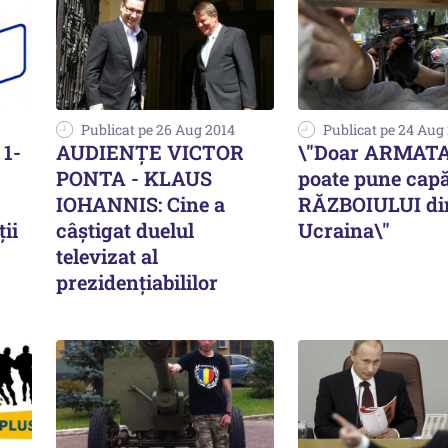
Publicat pe 26 Aug 2014
Publicat pe 24 Aug
 1-
AUDIENȚE VICTOR
\"Doar ARMATA
PONTA - KLAUS
poate pune capă
IOHANNIS: Cine a
RĂZBOIULUI di
ii
câștigat duelul
Ucraina\"
televizat al
prezidențiabililor