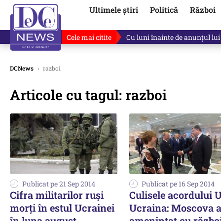
Ultimele știri
Politică
Război
Cele mai citite
Cu luni înainte de anunțul lui
DCNews
›
razboi
Articole cu tagul: razboi
Publicat pe 21 Sep 2014
Publicat pe 16 Sep 2014
Cifra militarilor ruși
Culisele acordului 
morți în estul Ucrainei
Ucraina: Moscova 
în luna august
amenințat cu războ