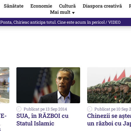
Sănătate
Economie
Cultură
Diaspora creativă
Mai mult
▼
 Ponta, Chirieac anticipa totul. Cine este acum în pericol / VIDEO
Publicat pe 13 Sep 2014
Publicat pe 10 Sep 
UE-
SUA, în RĂZBOI cu
Chinezii se aște
a
Statul Islamic
un război cu Ja
i