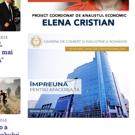
2014
L
l mai
\"
2014
o a
Irakului