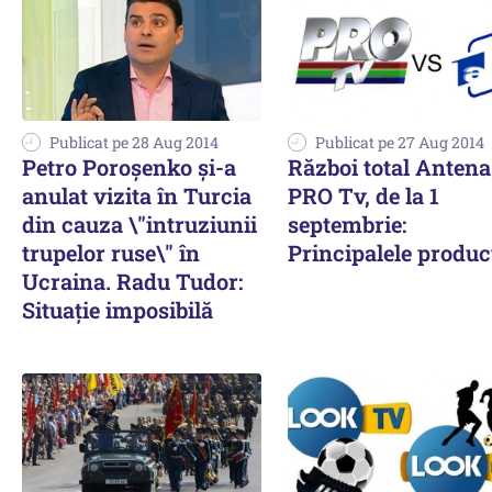
Publicat pe 28 Aug 2014
Publicat pe 27 Aug 2014
Petro Poroşenko şi-a
Război total Antena
anulat vizita în Turcia
PRO Tv, de la 1
din cauza \"intruziunii
septembrie:
trupelor ruse\" în
Principalele producț
Ucraina. Radu Tudor:
Situație imposibilă