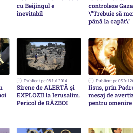
cu Beijingul e
controleze Gaza
inevitabil
\"Trebuie să m
până la capăt\"
Publicat pe 08 Iul 2014
Publicat pe 05 Iul 
n
Sirene de ALERTĂ și
Iisus, prin Padr
boi
EXPLOZII la Ierusalim.
mesaj de averti
Pericol de RĂZBOI
pentru omenire