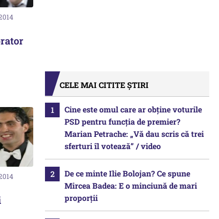
 2014
orator
CELE MAI CITITE ȘTIRI
Cine este omul care ar obține voturile
PSD pentru funcția de premier?
Marian Petrache: „Vă dau scris că trei
sferturi îl votează” / video
De ce minte Ilie Bolojan? Ce spune
 2014
Mircea Badea: E o minciună de mari
proporții
i