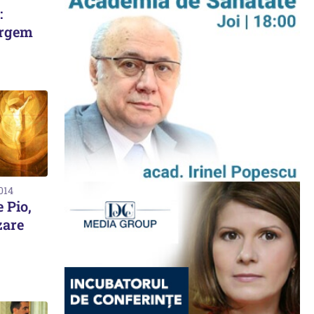
:
ergem
2014
e Pio,
zare