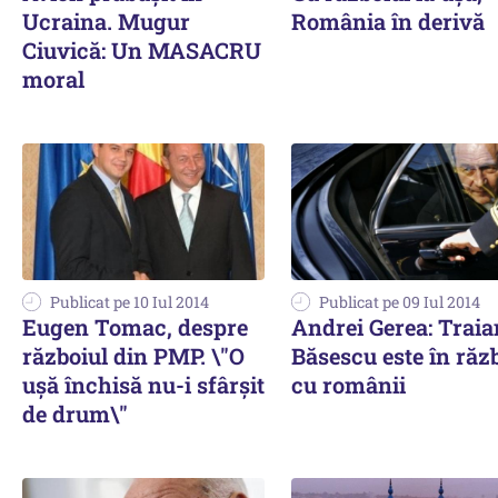
Ucraina. Mugur
România în derivă
Ciuvică: Un MASACRU
moral
Publicat pe 10 Iul 2014
Publicat pe 09 Iul 2014
Eugen Tomac, despre
Andrei Gerea: Traia
războiul din PMP. \"O
Băsescu este în răz
ușă închisă nu-i sfârșit
cu românii
de drum\"