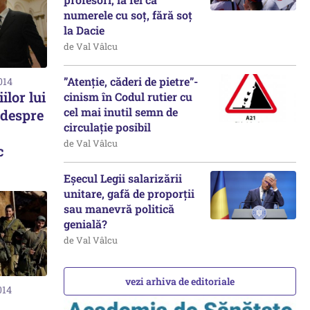
numerele cu soț, fără soț
la Dacie
de Val Vâlcu
”Atenție, căderi de pietre”-
014
ilor lui
cinism în Codul rutier cu
cel mai inutil semn de
 despre
circulație posibil
de Val Vâlcu
c
Eșecul Legii salarizării
unitare, gafă de proporții
sau manevră politică
genială?
de Val Vâlcu
vezi arhiva de editoriale
014