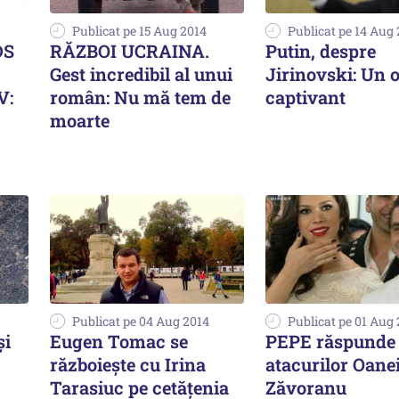
Publicat pe 15 Aug 2014
Publicat pe 14 Aug
DS
RĂZBOI UCRAINA.
Putin, despre
Gest incredibil al unui
Jirinovski: Un 
V:
român: Nu mă tem de
captivant
moarte
Publicat pe 04 Aug 2014
Publicat pe 01 Aug
și
Eugen Tomac se
PEPE răspunde
războiește cu Irina
atacurilor Oane
Tarasiuc pe cetățenia
Zăvoranu