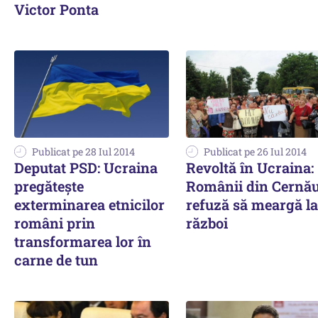
Victor Ponta
Publicat pe 28 Iul 2014
Publicat pe 26 Iul 2014
Deputat PSD: Ucraina
Revoltă în Ucraina:
pregătește
Românii din Cernău
exterminarea etnicilor
refuză să meargă la
români prin
război
transformarea lor în
carne de tun