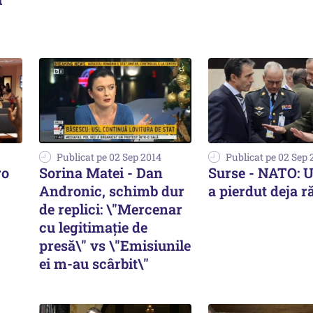
Publicat pe 02 Sep 2014
Publicat pe 02 Sep 
ro
Sorina Matei - Dan
Surse - NATO: 
Andronic, schimb dur
a pierdut deja r
de replici: \"Mercenar
cu legitimație de
presă\" vs \"Emisiunile
ei m-au scârbit\"