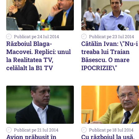
Publicat pe 24 Iul 2014
Publicat pe 23 Iul 2014
Războiul Blaga-
Cătălin Ivan: \"Nu-i
Macovei. Replici: unul
treaba lui Traian
la Realitatea TV,
Băsescu. O mare
celălalt la B1 TV
IPOCRIZIE\"
Publicat pe 21 Iul 2014
Publicat pe 18 Iul 2014
Avion prăbușit în
Cu războiul la ușă,