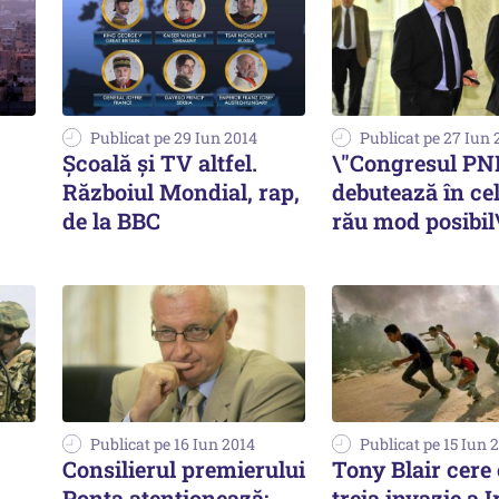
Publicat pe 29 Iun 2014
Publicat pe 27 Iun 
Școală și TV altfel.
\"Congresul PN
Războiul Mondial, rap,
debutează în ce
de la BBC
rău mod posibil
Publicat pe 16 Iun 2014
Publicat pe 15 Iun 
Consilierul premierului
Tony Blair cere 
Ponta atenționează:
treia invazie a 