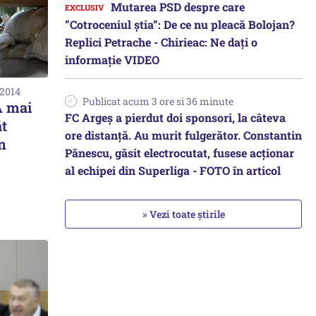
Mutarea PSD despre care
”Cotroceniul știa”: De ce nu pleacă Bolojan?
Replici Petrache - Chirieac: Ne dați o
informație VIDEO
 2014
Publicat acum 3 ore si 36 minute
 mai
FC Argeș a pierdut doi sponsori, la câteva
t
ore distanță. Au murit fulgerător. Constantin
n
Pănescu, găsit electrocutat, fusese acționar
al echipei din Superliga - FOTO în articol
» Vezi toate știrile