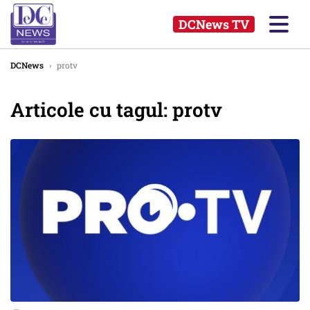
DCNews TV
DCNews
›
protv
Articole cu tagul: protv