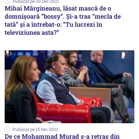
Publicat pe 20 Dec 2021
Mihai Mărgineanu, lăsat mască de o
domnișoară ”bossy”. Și-a tras ”mecla de
tată” și a întrebat-o: ”Tu lucrezi în
televiziunea asta?”
Publicat pe 15 Dec 2021
De ce Mohammad Murad s-a retras din