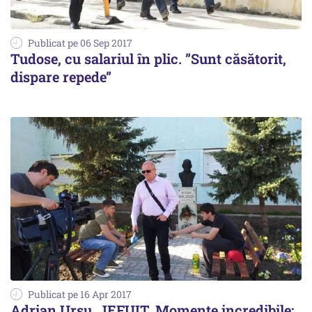
Publicat pe 06 Sep 2017
Tudose, cu salariul în plic. ”Sunt căsătorit,
dispare repede”
Publicat pe 16 Apr 2017
Adrian Ursu, JEFUIT. Momente incredibile: