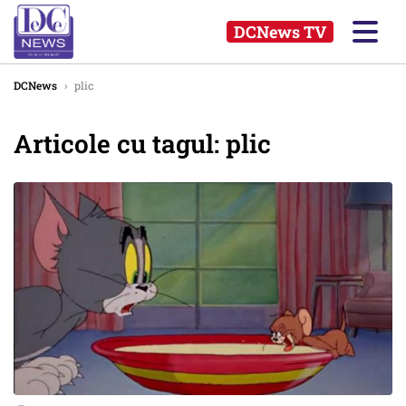
DCNews TV
DCNews
›
plic
Articole cu tagul: plic