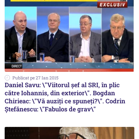
Publicat pe 27 Ian 2015
Daniel Savu: \"Viitorul șef al SRI, în plic
către Iohannis, din exterior\". Bogdan
Chirieac: \"Vă auziți ce spuneți?\". Codrin
Ștefănescu: \"Fabulos de grav\"