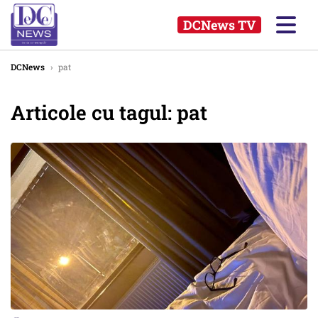
DCNews TV
DCNews
›
pat
Articole cu tagul: pat