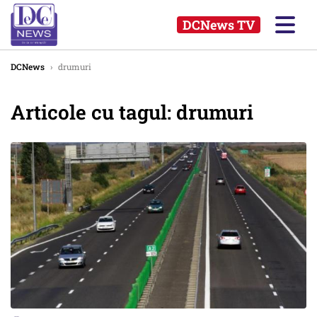
DCNews TV
DCNews
›
drumuri
Articole cu tagul: drumuri