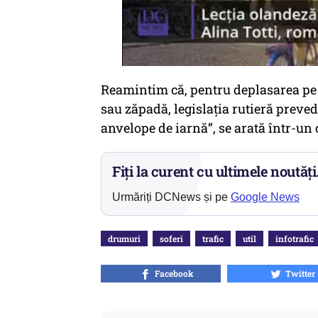
Reamintim că, pentru deplasarea pe s
sau zăpadă, legislația rutieră preved
anvelope de iarnă”, se arată într-un
Fiți la curent cu ultimele noutăți
Urmăriți DCNews și pe
Google News
drumuri
soferi
trafic
util
infotrafic
Facebook
Twitter