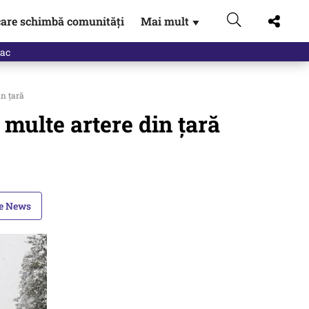
are schimbă comunități
Mai mult
▼
eac
in țară
 multe artere din țară
le News