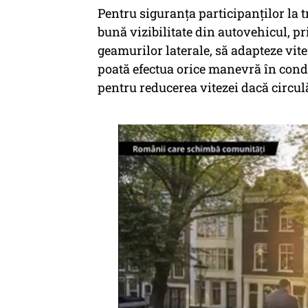
Pentru siguranța participanților la t
bună vizibilitate din autovehicul, pr
geamurilor laterale, să adapteze vitez
poată efectua orice manevră în condi
pentru reducerea vitezei dacă circu