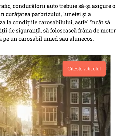
rafic, conducătorii auto trebuie să-și asigure o
in curățarea parbrizului, lunetei şi a
a la condițiile carosabilului, astfel încât să
ții de siguranță, să folosească frâna de motor
lă pe un carosabil umed sau alunecos.
Citește articolul