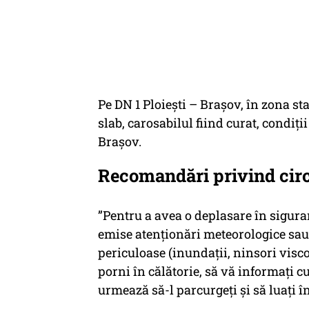
Pe DN 1 Ploiești – Brașov, în zona s
slab, carosabilul fiind curat, condiț
Brașov.
Recomandări privind circu
”Pentru a avea o deplasare în siguranț
emise atenționări meteorologice sau
periculoase (inundații, ninsori viscol
porni în călătorie, să vă informați c
urmează să-l parcurgeți și să luați î