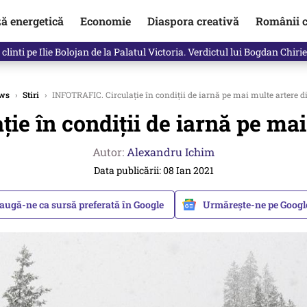
ză energetică
Economie
Diaspora creativă
Românii c
clinti pe Ilie Bolojan de la Palatul Victoria. Verdictul lui Bogdan Chiri
ws
›
Stiri
›
INFOTRAFIC. Circulație în condiții de iarnă pe mai multe artere d
e în condiții de iarnă pe mai
Autor:
Alexandru Ichim
Data publicării: 08 Ian 2021
augă-ne ca sursă preferată în Google
Urmărește-ne pe Goog