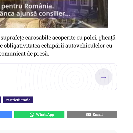
uprafețe carosabile acoperite cu polei, gheață
e obligativitatea echipării autovehiculelor cu
 comunicat de presă.
.
→
restrictii trafic
WhatsApp
Email