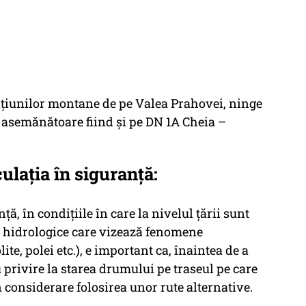
tațiunilor montane de pe Valea Prahovei, ninge
ii asemănătoare fiind și pe DN 1A Cheia –
lația în siguranță:
ă, în condițiile în care la nivelul țării sunt
 hidrologice care vizează fenomene
ite, polei etc.), e important ca, înaintea de a
u privire la starea drumului pe traseul pe care
n considerare folosirea unor rute alternative.