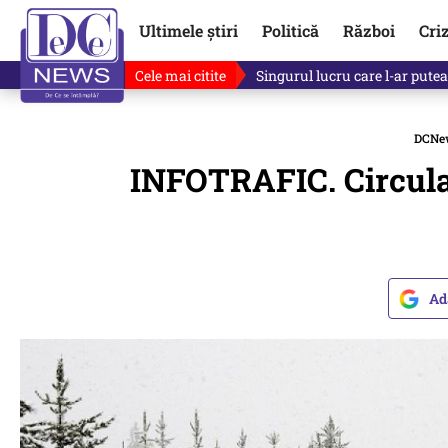
Ultimele știri
Politică
Război
Cri
Cele mai citite
Singurul lucru care l-ar putea 
DCNe
INFOTRAFIC. Circulați
Ad