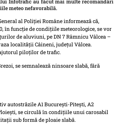
rului Infotrafic au făcut mai multe recomandări
iile meteo nefavorabilă.
 General al Poliției Române informează că,
00, în funcție de condițiile meteorologice, se vor
nțurilor de aluviuni, pe DN 7 Râmnicu Vâlcea –
raza localității Câineni, județul Vâlcea.
jutorul piloților de trafic.
Brezoi, se semnalează ninsoare slabă, fără
tiv autostrăzile A1 București-Pitești, A2
iești, se circulă în condițiile unui carosabil
tații sub formă de ploaie slabă.