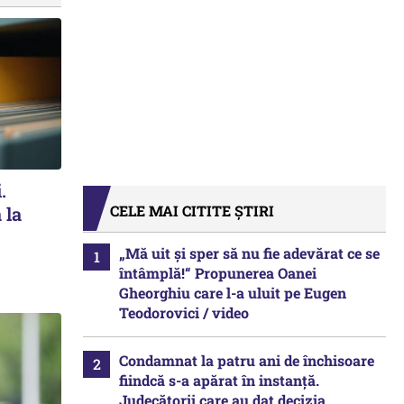
.
CELE MAI CITITE ȘTIRI
 la
„Mă uit și sper să nu fie adevărat ce se
întâmplă!“ Propunerea Oanei
Gheorghiu care l-a uluit pe Eugen
Teodorovici / video
Condamnat la patru ani de închisoare
fiindcă s-a apărat în instanță.
Judecătorii care au dat decizia,