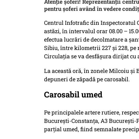
Atenție șoferi! Reprezentanții cent
pentru șoferi având în vedere condiț
Centrul Infotrafic din Inspectoratul
astăzi, în intervalul orar 08.00 – 15.
efectua lucrări de decolmatare a șa
Sibiu, între kilometrii 227 și 228, pe 
Circulația se va desfășura dirijat cu a
La această oră, în zonele Milcoiu și 
depuneri de zăpadă pe carosabil.
Carosabil umed
Pe principalele artere rutiere, respec
București-Constanța, A3 București-Plo
parțial umed, fiind semnalate precipi