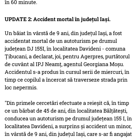
în 60 minute.
UPDATE 2: Accident mortal în județul Iași.
Un băiat în vârstă de 9 ani, din judeţul Iaşi, a fost
accidentat mortal de un autoturism pe drumul
judeţean DJ 155I, în localitatea Davideni - comuna
Ţibucani, a declarat, joi, pentru Agerpres, purtătorul
de cuvânt al IPJ Neamţ, agentul Georgiana Moşu.
Accidentul s-a produs în cursul serii de miercuri, în
timp ce copilul a încercat să traverseze strada prin
loc nepermis.
"Din primele cercetări efectuate a reieşit că, în timp
ce un bărbat de 45 de ani, din localitatea Bălţăteşti,
conducea un autoturism pe drumul judeţean 155 I, în
localitatea Davideni, a surprins şi accident un minor,
în vârstă de 9 ani, din judeţul Iaşi, care s-ar fi angajat