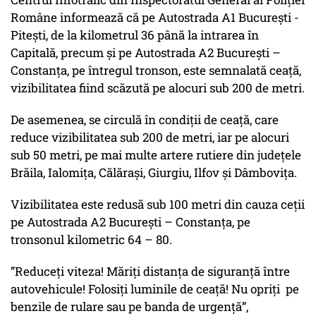
Române informează că pe Autostrada A1 București -
Pitești, de la kilometrul 36 până la intrarea în
Capitală, precum și pe Autostrada A2 București –
Constanța, pe întregul tronson, este semnalată ceață,
vizibilitatea fiind scăzută pe alocuri sub 200 de metri.
De asemenea, se circulă în condiții de ceață, care
reduce vizibilitatea sub 200 de metri, iar pe alocuri
sub 50 metri, pe mai multe artere rutiere din județele
Brăila, Ialomița, Călărași, Giurgiu, Ilfov și Dâmbovița.
Vizibilitatea este redusă sub 100 metri din cauza ceții
pe Autostrada A2 București – Constanța, pe
tronsonul kilometric 64 – 80.
”Reduceți viteza! Măriți distanța de siguranță între
autovehicule! Folosiți luminile de ceață! Nu opriți pe
benzile de rulare sau pe banda de urgenţă”,