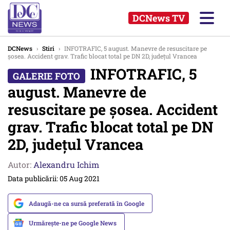
DCNews TV
DCNews
›
Stiri
›
INFOTRAFIC, 5 august. Manevre de resuscitare pe
șosea. Accident grav. Trafic blocat total pe DN 2D, județul Vrancea
INFOTRAFIC, 5
august. Manevre de
resuscitare pe șosea. Accident
grav. Trafic blocat total pe DN
2D, județul Vrancea
Autor:
Alexandru Ichim
Data publicării: 05 Aug 2021
Adaugă-ne ca sursă preferată în Google
Urmărește-ne pe Google News