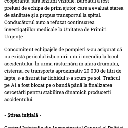
cooperantă, fără leziuni vizibile. Bărbatul a fost
preluat de echipa de prim ajutor, care a evaluat starea
de sănătate şi a propus transportul la spital.
Conducătorul auto a refuzat continuarea
investigaţiilor medicale la Unitatea de Primiri
Urgenţe.
Concomitent echipajele de pompieri s-au asigurat că
nu există pericolul izbucnirii unui incendiu la locul
accidentului. În urma răsturnării în afara drumului,
cisterna, ce transporta aproximativ 20.000 de litri de
lapte, s-a fisurat iar lichidul s-a scurs pe sol. Traficul
pe A1 a fost blocat pe o bandă până la finalizarea
cercetării pentru stabilirea dinamicii producerii
accidentului.
- Știrea inițială -
Centrul Infotrafic din Inspectoratul General al Poliţiei