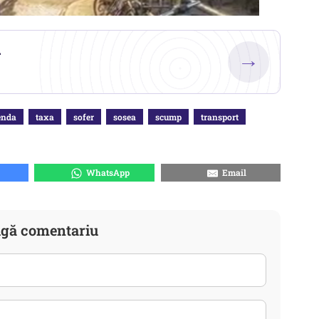
.
→
nda
taxa
sofer
sosea
scump
transport
WhatsApp
Email
gă comentariu