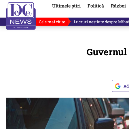
Ultimele știri
Politică
Război
Cele mai citite
Lucruri neștiute despre Mihai 
Guvernul 
Ad