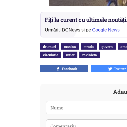
Fiți la curent cu ultimele noutăți
Urmăriți DCNews și pe
Google News
drumuri
masina
strada
guvern
ame
circulatie
rutier
rovinieta
Facebook
Twitter
Adau