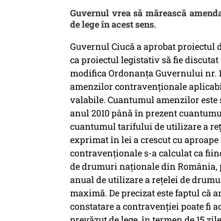
Guvernul vrea să mărească amenda p
de lege în acest sens.
Guvernul Ciucă a aprobat proiectul 
ca proiectul legistativ să fie discutat
modifica Ordonanța Guvernului nr. 1
amenzilor contravenționale aplicabil
valabile. Cuantumul amenzilor este st
anul 2010 până în prezent cuantumul
cuantumul tarifului de utilizare a r
exprimat în lei a crescut cu aproape
contravenționale s-a calculat ca fiind
de drumuri naționale din România, 
anual de utilizare a rețelei de dru
maximă. De precizat este faptul că a
constatare a contravenției poate fi 
prevăzut de lege, în termen de 15 zil