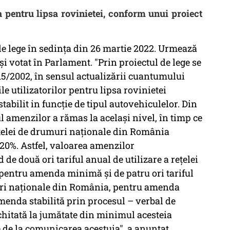
entru lipsa rovinietei, conform unui proiect
de lege în sedința din 26 martie 2022. Urmează
 și votat în Parlament. "Prin proiectul de lege se
5/2002, în sensul actualizării cuantumului
e utilizatorilor pentru lipsa rovinietei
abilit in funcție de tipul autovehiculelor. Din
 amenzilor a rămas la același nivel, în timp ce
ețelei de drumuri naționale din România
 20%. Astfel, valoarea amenzilor
 de două ori tariful anual de utilizare a rețelei
pentru amenda minimă și de patru ori tariful
muri naționale din România, pentru amenda
menda stabilită prin procesul – verbal de
achitată la jumătate din minimul acesteia
e de la comunicarea acestuia", a anunțat