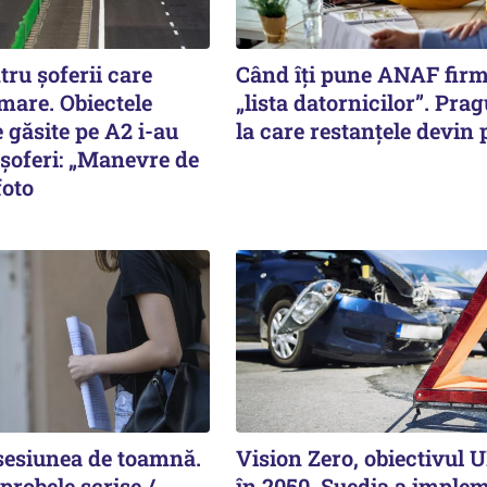
tru șoferii care
Când îți pune ANAF fir
mare. Obiectele
„lista datornicilor”. Prag
 găsite pe A2 i-au
la care restanțele devin 
 șoferi: „Manevre de
foto
sesiunea de toamnă.
Vision Zero, obiectivul 
probele scrise /
în 2050. Suedia a imple