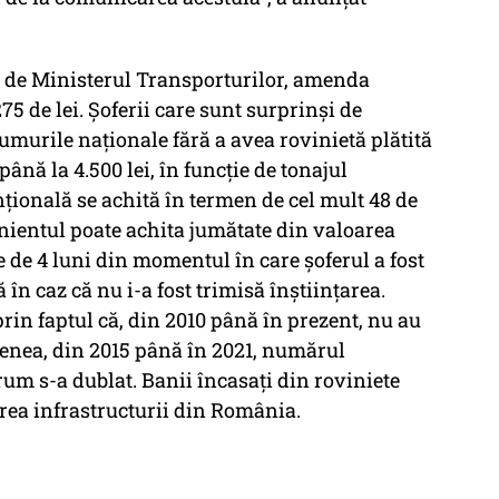
t de Ministerul Transporturilor, amenda
5 de lei. Șoferii care sunt surprinși de
umurile naționale fără a avea rovinietă plătită
până la 4.500 lei, în funcție de tonajul
ională se achită în termen de cel mult 48 de
nientul poate achita jumătate din valoarea
 de 4 luni din momentul în care șoferul a fost
ă în caz că nu i-a fost trimisă înștiințarea.
in faptul că, din 2010 până în prezent, nu au
menea, din 2015 până în 2021, numărul
um s-a dublat. Banii încasaţi din roviniete
nerea infrastructurii din România.