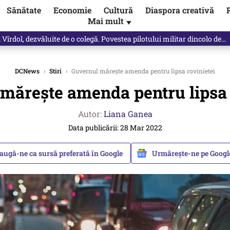
Sănătate
Economie
Cultură
Diaspora creativă
Mai mult
▼
Vîrdol, dezvăluite de o colegă. Povestea pilotului militar dincolo de…
DCNews
›
Stiri
›
Guvernul mărește amenda pentru lipsa rovinietei
mărește amenda pentru lipsa 
Autor:
Liana Ganea
Data publicării: 28 Mar 2022
augă-ne ca sursă preferată în Google
Urmărește-ne pe Goog