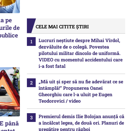
ma pe
CELE MAI CITITE ȘTIRI
urile de
publice
Lucruri neștiute despre Mihai Vîrdol,
dezvăluite de o colegă. Povestea
pilotului militar dincolo de uniformă.
VIDEO cu momentul accidentului care
i-a fost fatal
„Mă uit și sper să nu fie adevărat ce se
întâmplă!“ Propunerea Oanei
Gheorghiu care l-a uluit pe Eugen
Teodorovici / video
Premierul demis Ilie Bolojan anunță că
UE până
a încălcat legea, de două ori. Planuri de
pregătire pentru război
mentat