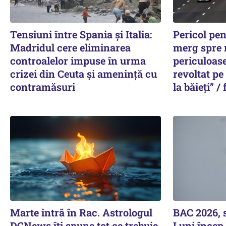
Tensiuni între Spania și Italia:
Pericol pen
Madridul cere eliminarea
merg spre 
controalelor impuse în urma
periculoase
crizei din Ceuta și amenință cu
revoltat pe
contramăsuri
la băieți” / 
Marte intră în Rac. Astrologul
BAC 2026, 
DCNews îți spune tot ce trebuie
Luni încep 