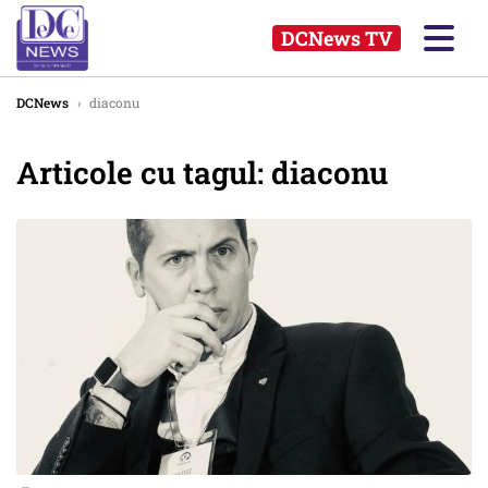
DCNews TV
DCNews
›
diaconu
Articole cu tagul: diaconu