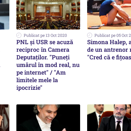
Publicat pe 13 Oct 2020
Publicat pe 05 Oct 
PNL şi USR se acuză
Simona Halep, 
reciproc în Camera
de un antrenor
Deputaţilor. "Puneţi
"Cred că e fiţoa
ă
umărul în mod real, nu
pe internet" / "Am
limitele mele la
ipocrizie"