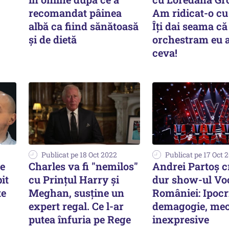
recomandat pâinea
Am ridicat-o cu 
albă ca fiind sănătoasă
Îți dai seama că
și de dietă
orchestram eu 
ceva!
Publicat pe 18 Oct 2022
Publicat pe 17 Oct 
le
Charles va fi "nemilos"
Andrei Partoș c
it
cu Prințul Harry și
dur show-ul Vo
te
Meghan, susține un
României: Ipocri
expert regal. Ce l-ar
demagogie, mec
putea înfuria pe Rege
inexpresive