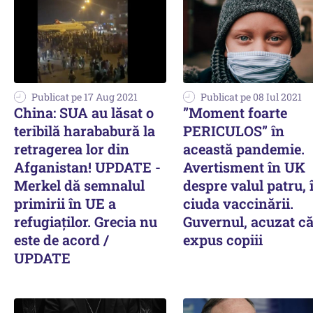
Publicat pe 17 Aug 2021
Publicat pe 08 Iul 2021
China: SUA au lăsat o
”Moment foarte
teribilă harababură la
PERICULOS” în
retragerea lor din
această pandemie.
Afganistan! UPDATE -
Avertisment în UK
Merkel dă semnalul
despre valul patru, 
primirii în UE a
ciuda vaccinării.
refugiaţilor. Grecia nu
Guvernul, acuzat că
este de acord /
expus copiii
UPDATE