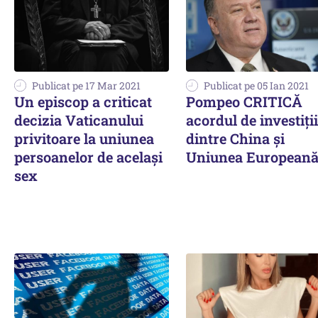
Publicat pe 17 Mar 2021
Publicat pe 05 Ian 2021
Un episcop a criticat
Pompeo CRITICĂ
decizia Vaticanului
acordul de investiții
privitoare la uniunea
dintre China și
persoanelor de același
Uniunea European
sex