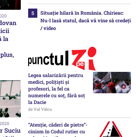
Situație hilară în România. Chirieac:
2020
Nu-l lasă statul, dacă vă vine să credeți
ldovan
/ video
icii
 la
plus,
Legea salarizării pentru
medici, polițiști și
profesori, la fel ca
numerele cu soț, fără soț
la Dacie
de Val Vâlcu
 2020
”Atenție, căderi de pietre”-
ur Suciu
cinism în Codul rutier cu