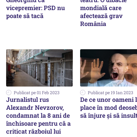
vicepremier: PSD nu
mondială care
poate să tacă
afectează grav
România
Publicat pe 01 Feb 2023
Publicat pe 19 Ian 2023
Jurnalistul rus
De ce unor oameni 
Alexandr Nevzorov,
place în mod deoseb
condamnat la 8 ani de
să înjure și să insul
închisoare pentru că a
criticat războiul lui