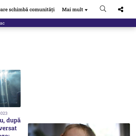
are schimbă comunități
Mai mult
▼
eac
2023
u, după
versat
oza: