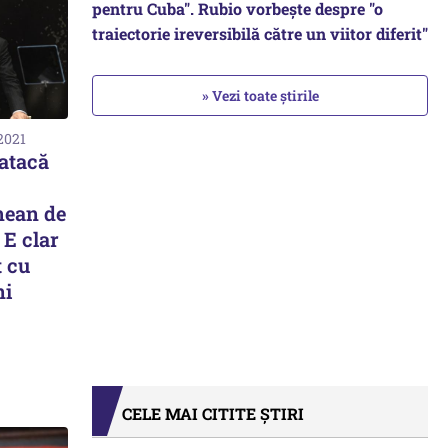
pentru Cuba". Rubio vorbește despre "o
traiectorie ireversibilă către un viitor diferit"
» Vezi toate știrile
2021
atacă
mean de
 E clar
t cu
ni
CELE MAI CITITE ȘTIRI