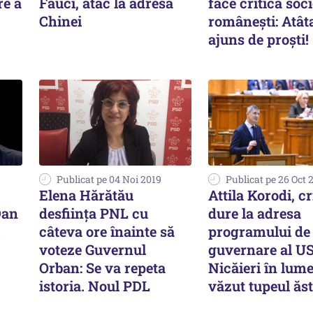
re a
Fauci, atac la adresa
face critica soci
Chinei
româneşti: Atât
ajuns de proşti!
Publicat pe 04 Noi 2019
Publicat pe 26 Oct 
Elena Hărătău
Attila Korodi, cr
Dan
desființa PNL cu
dure la adresa
câteva ore înainte să
programului de
voteze Guvernul
guvernare al US
Orban: Se va repeta
Nicăieri în lum
istoria. Noul PDL
văzut tupeul ăs