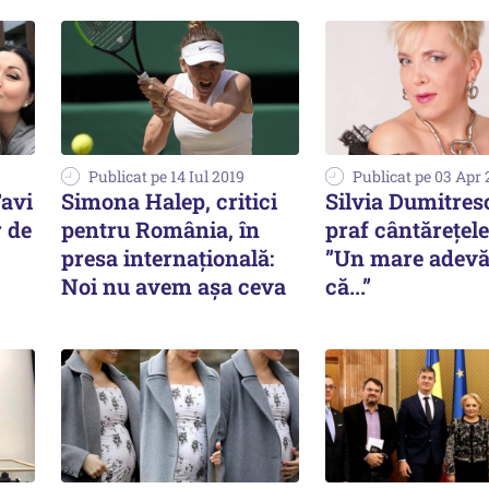
Publicat pe 14 Iul 2019
Publicat pe 03 Apr 
Tavi
Simona Halep, critici
Silvia Dumitres
r de
pentru România, în
praf cântărețele
presa internațională:
”Un mare adevă
Noi nu avem așa ceva
că...”