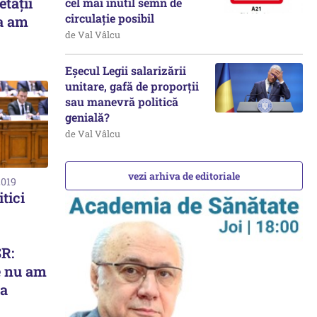
etăţii
cel mai inutil semn de
circulație posibil
a am
de Val Vâlcu
Eșecul Legii salarizării
unitare, gafă de proporții
sau manevră politică
genială?
de Val Vâlcu
vezi arhiva de editoriale
2019
itici
R:
e nu am
ta