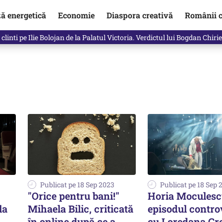
ză energetică
Economie
Diaspora creativă
Românii c
clinti pe Ilie Bolojan de la Palatul Victoria. Verdictul lui Bogdan Chiri
Publicat pe 18 Sep 2023
Publicat pe 18 Sep 
"Orice pentru bani!"
Horia Moculesc
la
Mihaela Bilic, criticată
episodul contro
în online după ce a
cu Loredana Gr