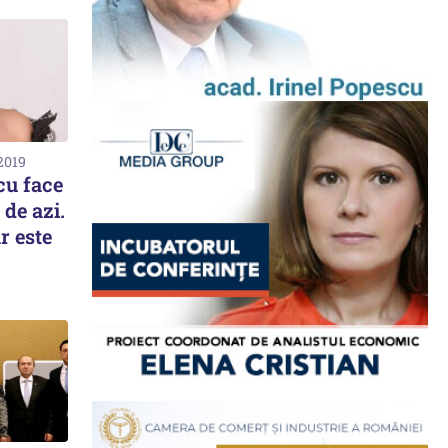
2019
cu face
 de azi.
r este