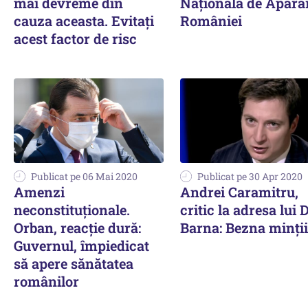
mai devreme din
Națională de Apăra
cauza aceasta. Evitați
României
acest factor de risc
Publicat pe 06 Mai 2020
Publicat pe 30 Apr 2020
Amenzi
Andrei Caramitru,
neconstituţionale.
critic la adresa lui 
Orban, reacţie dură:
Barna: Bezna minții
Guvernul, împiedicat
să apere sănătatea
românilor