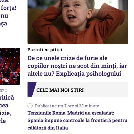
forța!
 nu
așa
Parinti si pitici
De ce unele crize de furie ale
copiilor noștri ne scot din minți, iar
altele nu? Explicația psihologului
CELE MAI NOI ȘTIRI
2022
ritică
cea
Publicat acum 7 ore si 33 minute
zie,
Tensiunile Roma-Madrid au escaladat:
le
Spania impune controale la frontieră pentru
călătorii din Italia