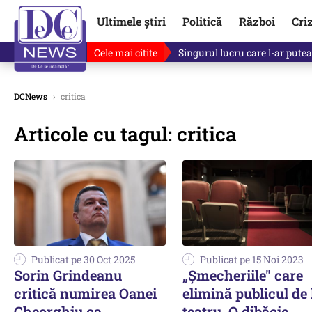
Ultimele știri
Politică
Război
Cri
Cele mai citite
Singurul lucru care l-ar putea 
DCNews
›
critica
Articole cu tagul: critica
Publicat pe 30 Oct 2025
Publicat pe 15 Noi 2023
Sorin Grindeanu
„Șmecheriile" care
critică numirea Oanei
elimină publicul de 
Gheorghiu ca
teatru. O dibăcie