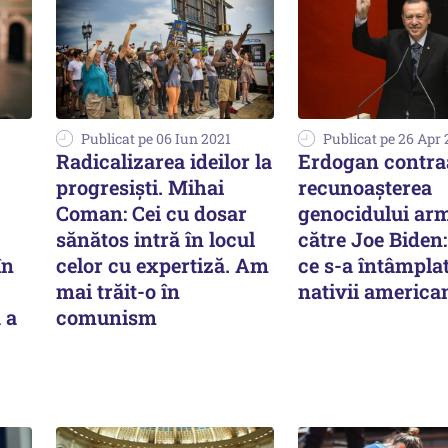
Publicat pe 06 Iun 2021
Publicat pe 26 Apr 
Radicalizarea ideilor la
Erdogan contra
progresişti. Mihai
recunoașterea
Coman: Cei cu dosar
genocidului ar
sănătos intră în locul
către Joe Biden:
în
celor cu expertiză. Am
ce s-a întâmpla
mai trăit-o în
nativii america
 a
comunism