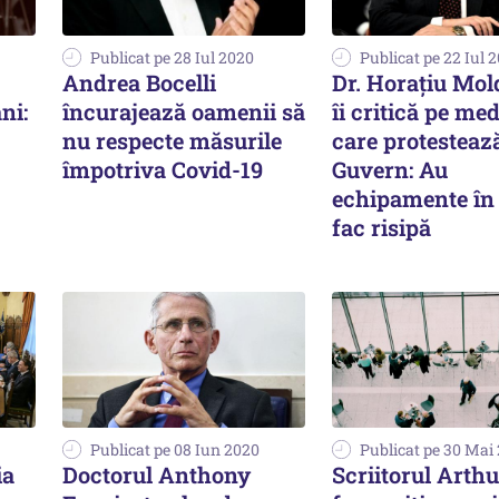
Publicat pe 28 Iul 2020
Publicat pe 22 Iul 
Andrea Bocelli
Dr. Horaţiu Mo
ni:
încurajează oamenii să
îi critică pe med
nu respecte măsurile
care protestează
împotriva Covid-19
Guvern: Au
echipamente în 
fac risipă
Publicat pe 08 Iun 2020
Publicat pe 30 Mai
ia
Doctorul Anthony
Scriitorul Arth