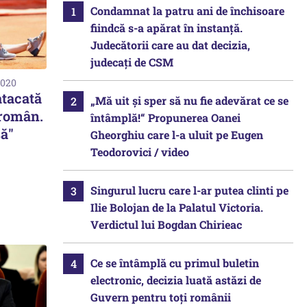
Condamnat la patru ani de închisoare
fiindcă s-a apărat în instanță.
Judecătorii care au dat decizia,
judecați de CSM
2020
atacată
„Mă uit și sper să nu fie adevărat ce se
 român.
întâmplă!“ Propunerea Oanei
să"
Gheorghiu care l-a uluit pe Eugen
Teodorovici / video
Singurul lucru care l-ar putea clinti pe
Ilie Bolojan de la Palatul Victoria.
Verdictul lui Bogdan Chirieac
Ce se întâmplă cu primul buletin
electronic, decizia luată astăzi de
Guvern pentru toți românii