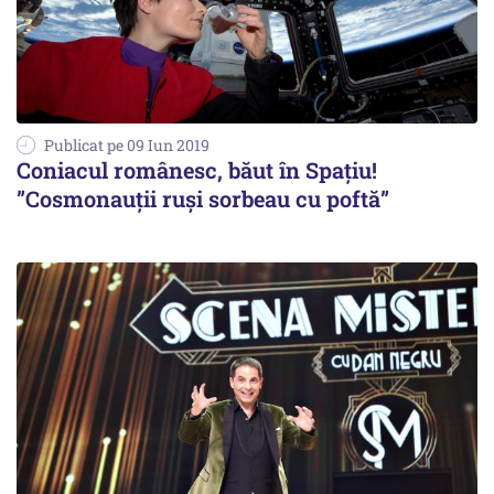
Publicat pe 09 Iun 2019
Coniacul românesc, băut în Spațiu!
”Cosmonauții ruși sorbeau cu poftă”