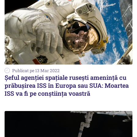
Publicat pe 13 Mar 2022
Şeful agenţiei spaţiale ruseşti ameninţă cu
prăbuşirea ISS în Europa sau SUA: Moartea
ISS va fi pe conştiinţa voastră