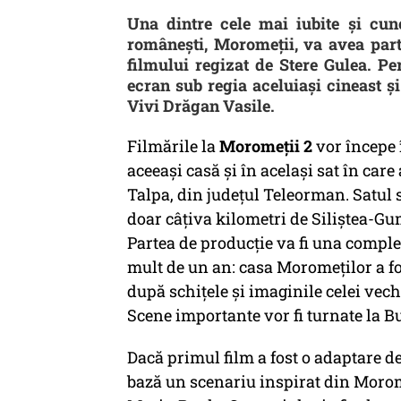
Una dintre cele mai iubite și cuno
românești, Moromeții, va avea part
filmului regizat de Stere Gulea. P
ecran sub regia aceluiași cineast 
Vivi Drăgan Vasile.
Filmările la
Moromeții 2
vor începe 
aceeași casă și în același sat în care 
Talpa, din județul Teleorman. Satul s
doar câțiva kilometri de Siliştea-Gum
Partea de producție va fi una complex
mult de un an: casa Moromeților a f
după schițele și imaginile celei vechi,
Scene importante vor fi turnate la Buc
Dacă primul film a fost o adaptare de
bază un scenariu inspirat din Moromeț