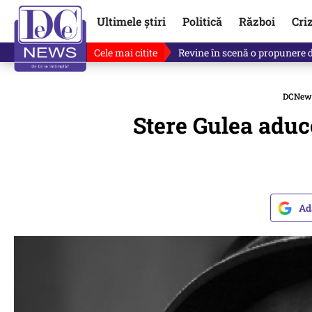
Ultimele știri
Politică
Război
Cri
Cele mai citite
Drona explodată în Bulgaria, 
DCNew
Stere Gulea aduc
Ad