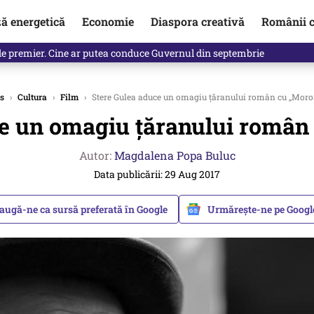
ză energetică
Economie
Diaspora creativă
Românii c
identificată. Ambasadoarea Ucrainei a fost convocată la Ministerul de
s
›
Cultura
›
Film
›
Stere Gulea aduce un omagiu țăranului român cu „Moro
e un omagiu țăranului român
Autor:
Magdalena Popa Buluc
Data publicării: 29 Aug 2017
augă-ne ca sursă preferată în Google
Urmărește-ne pe Goog