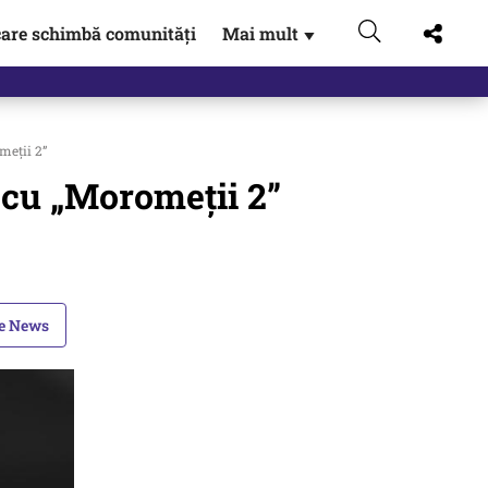
are schimbă comunități
Mai mult
▼
 Externe.…
meții 2”
 cu „Moromeții 2”
le News