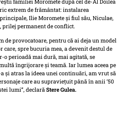
veștii familiei Moromete după cel de-Al Doilea
ric extrem de frământat: instalarea
incipale, Ilie Moromete și fiul său, Niculae,
, prilej permanent de conflict.
em de provocatoare, pentru că ai deja un model
r care, spre bucuria mea, a devenit destul de
tr-o perioadă mai dură, mai agitată, se
 multă îngrijorare și teamă. Iar lumea aceea pe
-a și atras la ideea unei continuări, am vrut să
rsonaje care au supraviețuit până în anii ‘50
tei lumi”,
declară
Stere Gulea.