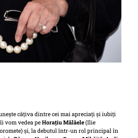
unește câțiva dintre cei mai apreciați și iubiți
e îi vom vedea pe
Horațiu Mălăele
(Ilie
romete) și, la debutul într-un rol principal în