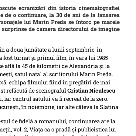
scute ecranizări din istoria cinematografiei
e de o continuare, la 30 de ani de la lansarea
ersonajele lui Marin Preda se întorc pe marele
și surprinse de camera directorului de imagine
în a doua jumătate a lunii septembrie, în
a fost turnat și primul film, în vara lui 1985 –
e află la 45 de kilometri de Alexandria şi la
ești, satul natal al scriitorului Marin Preda.
ă, echipa filmului fiind în pregătiri de mai
ost refăcută de scenograful
Cristian Niculescu
 iar centrul satului va fi recreat de la zero.
urești, în noiembrie, iar alte câteva la Slatina.
stul de fidelă a romanului, continuarea are la
ii, vol. 2, Viața ca o pradă și publicistica lui