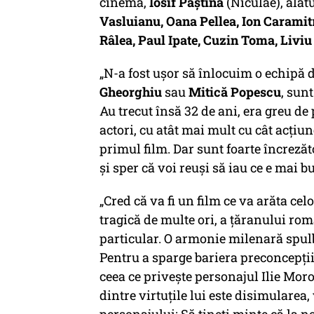
cinema,
Iosif Paștina
(Niculae), alăt
Vasluianu, Oana Pellea, Ion Caramit
Râlea, Paul Ipate, Cuzin Toma, Liviu
„N-a fost ușor să înlocuim o echipă 
Gheorghiu
sau
Mitică Popescu
, sun
Au trecut însă 32 de ani, era greu d
actori, cu atât mai mult cu cât acțiu
primul film. Dar sunt foarte încrezăto
și sper că voi reuși să iau ce e mai b
„Cred că va fi un film ce va arăta cel
tragică de multe ori, a țăranului ro
particular. O armonie milenară spul
Pentru a sparge bariera preconcepțiilo
ceea ce privește personajul Ilie Moro
dintre virtuțile lui este disimularea