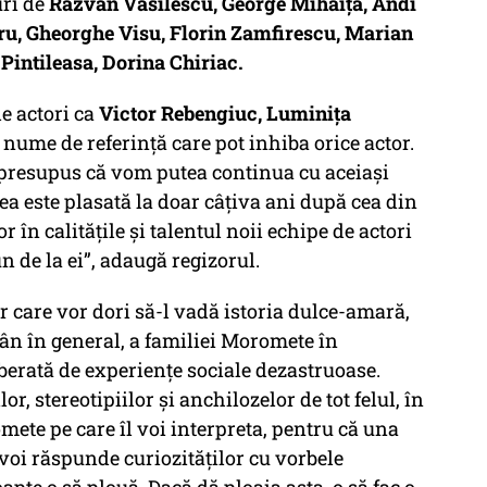
uri de
Răzvan Vasilescu, George Mihăiță, Andi
ru, Gheorghe Visu, Florin Zamfirescu, Marian
 Pintileasa, Dorina Chiriac.
de actori ca
Victor Rebengiuc, Luminița
t nume de referință care pot inhiba orice actor.
e presupus că vom putea continua cu aceiași
nea este plasată la doar câțiva ani după cea din
r în calitățile și talentul noii echipe de actori
un de la ei”, adaugă regizorul.
or care vor dori să-l vadă istoria dulce-amară,
mân în general, a familiei Moromete în
berată de experiențe sociale dezastruoase.
r, stereotipiilor și anchilozelor de tot felul, în
mete pe care îl voi interpreta, pentru că una
, voi răspunde curiozităților cu vorbele