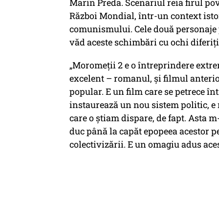
Marin Preda. Scenariul reia firul po
Război Mondial, într-un context isto
comunismului. Cele două personaje pr
văd aceste schimbări cu ochi diferiți
„Moromeții 2 e o întreprindere extr
excelent – romanul, și filmul anterio
popular. E un film care se petrece în
instaurează un nou sistem politic, e
care o știam dispare, de fapt. Asta m
duc până la capăt epopeea acestor pe
colectivizării. E un omagiu adus aces