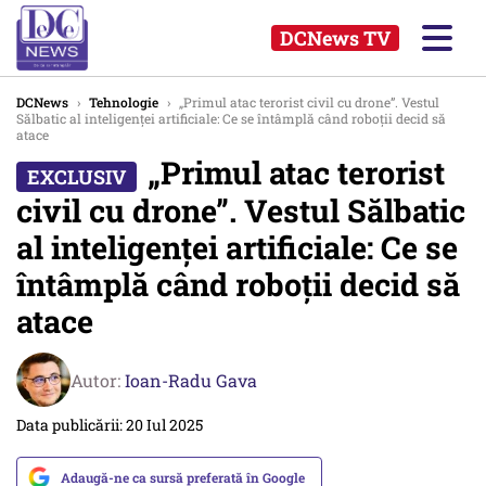
DCNews TV
DCNews
›
Tehnologie
›
„Primul atac terorist civil cu drone”. Vestul
Sălbatic al inteligenței artificiale: Ce se întâmplă când roboții decid să
atace
„Primul atac terorist
civil cu drone”. Vestul Sălbatic
al inteligenței artificiale: Ce se
întâmplă când roboții decid să
atace
Autor:
Ioan-Radu Gava
Data publicării: 20 Iul 2025
Adaugă-ne ca sursă preferată în Google