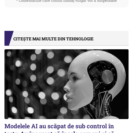
* Comentariile care contin limbaj vulgar vor fi suspendate
CITEȘTE MAI MULTE DIN TEHNOLOGIE
Modelele AI au scăpat de sub control în