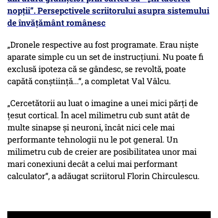
nopții”. Persepctivele scriitorului asupra sistemului
de învățământ românesc
„Dronele respective au fost programate. Erau niște
aparate simple cu un set de instrucțiuni. Nu poate fi
exclusă ipoteza că se gândesc, se revoltă, poate
capătă conștiință...“, a completat Val Vâlcu.
„Cercetătorii au luat o imagine a unei mici părți de
țesut cortical. În acel milimetru cub sunt atât de
multe sinapse și neuroni, încât nici cele mai
performante tehnologii nu le pot general. Un
milimetru cub de creier are posibilitatea unor mai
mari conexiuni decât a celui mai performant
calculator“, a adăugat scriitorul Florin Chirculescu.