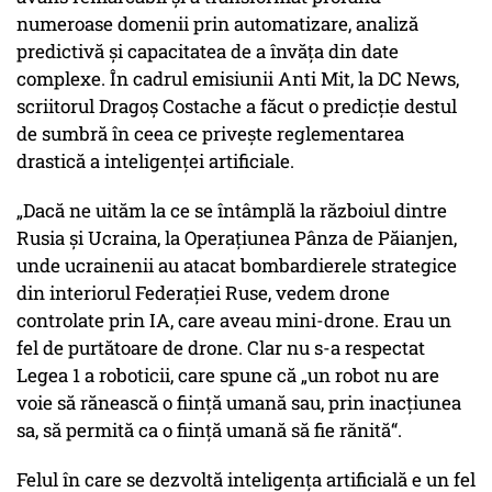
numeroase domenii prin automatizare, analiză
predictivă și capacitatea de a învăța din date
complexe. În cadrul emisiunii Anti Mit, la DC News,
scriitorul Dragoș Costache a făcut o predicție destul
de sumbră în ceea ce privește reglementarea
drastică a inteligenței artificiale.
„Dacă ne uităm la ce se întâmplă la războiul dintre
Rusia și Ucraina, la
Operațiunea Pânza de Păianjen
,
unde ucrainenii au atacat bombardierele strategice
din interiorul Federației Ruse, vedem drone
controlate prin IA, care aveau mini-drone. Erau un
fel de purtătoare de drone. Clar nu s-a respectat
Legea 1 a roboticii, care spune că „un robot nu are
voie să rănească o ființă umană sau, prin inacțiunea
sa, să permită ca o ființă umană să fie rănită“.
Felul în care se dezvoltă inteligența artificială e un fel