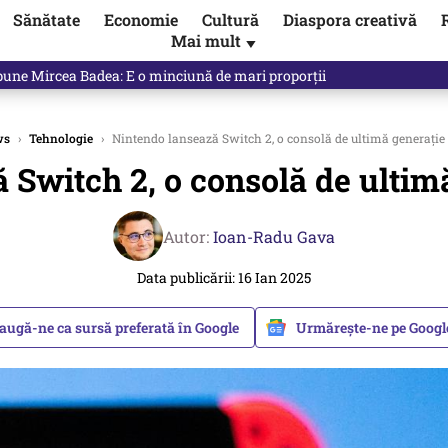
Sănătate
Economie
Cultură
Diaspora creativă
Mai mult
▼
e spune exact opusul unei decizii luate de propriul Guvern. Unde a fos
ws
›
Tehnologie
›
Nintendo lansează Switch 2, o consolă de ultimă generație 
 Switch 2, o consolă de ultimă
Autor:
Ioan-Radu Gava
Data publicării: 16 Ian 2025
augă-ne ca sursă preferată în Google
Urmărește-ne pe Goog