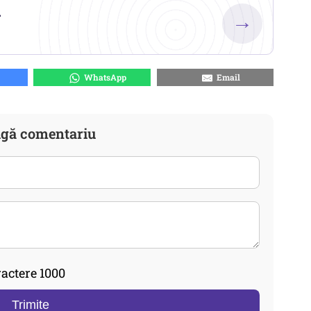
.
→
WhatsApp
Email
gă comentariu
actere 1000
Trimite