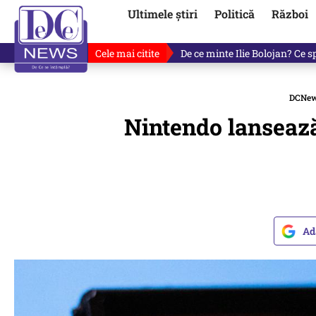
Ultimele știri
Politică
Război
Cele mai citite
Fotografia cu Ilie Bolojan car
DCNe
Nintendo lansează
Ad