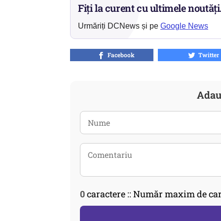
Fiți la curent cu ultimele noutăți
Urmăriți DCNews și pe
Google News
Facebook
Twitter
Adau
0
caractere :: Număr maxim de car