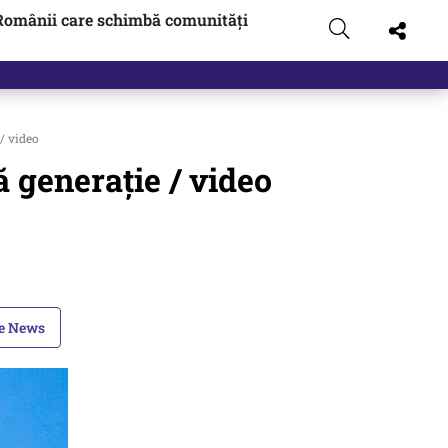
Românii care schimbă comunități
t…
/ video
 generație / video
le News