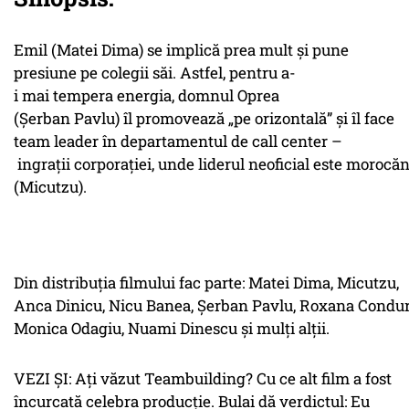
Emil (Matei Dima) se implică prea mult și pune
presiune pe colegii săi. Astfel, pentru a-
i mai tempera energia, domnul Oprea
(Șerban Pavlu) îl promovează „pe orizontală” și îl face
team leader în departamentul de call center –
ingrații corporației, unde liderul neoficial este morocă
(Micutzu).
Din distribuția filmului fac parte: Matei Dima, Micutzu,
Anca Dinicu, Nicu Banea, Șerban Pavlu, Roxana Condura
Monica Odagiu, Nuami Dinescu și mulți alții.
VEZI ȘI: Ați văzut Teambuilding? Cu ce alt film a fost
încurcată celebra producție. Bulai dă verdictul: Eu