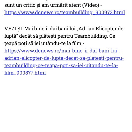
sunt un critic și am urmărit atent (Video) -
https://www.dcnews.ro/teambuilding_900973.html
VEZI ȘI: Mai bine îi dai bani lui „Adrian Elicopter de
luptă” decât să plătești pentru Teambuilding. Ce
țeapă poți să iei uitându-te la film -
https://www.dcnews.ro/mai-bine-ii-dai-bani-lui-
adrian-elicopter-de-lupta-decat-sa-platesti-pentru-
teambuilding-ce-teapa-poti-sa-iei-uitandu-te-la-
film_900877.html