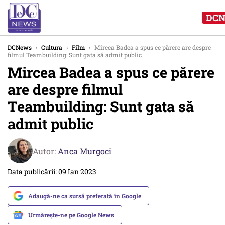
DCN
DCNews
›
Cultura
›
Film
›
Mircea Badea a spus ce părere are despre
filmul Teambuilding: Sunt gata să admit public
Mircea Badea a spus ce părere
are despre filmul
Teambuilding: Sunt gata să
admit public
Autor:
Anca Murgoci
Data publicării: 09 Ian 2023
Adaugă-ne ca sursă preferată în Google
Urmărește-ne pe Google News