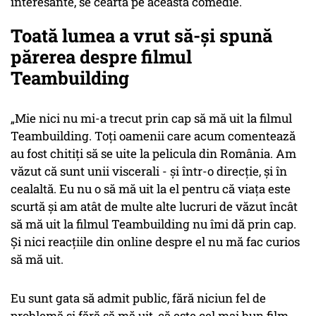
interesante, se ceartă pe această comedie.
Toată lumea a vrut să-și spună
părerea despre filmul
Teambuilding
„Mie nici nu mi-a trecut prin cap să mă uit la filmul
Teambuilding. Toți oamenii care acum comentează
au fost chitiți să se uite la pelicula din România. Am
văzut că sunt unii viscerali - și într-o direcție, și în
cealaltă. Eu nu o să mă uit la el pentru că viața este
scurtă și am atât de multe alte lucruri de văzut încât
să mă uit la filmul Teambuilding nu îmi dă prin cap.
Și nici reacțiile din online despre el nu mă fac curios
să mă uit.
Eu sunt gata să admit public, fără niciun fel de
problemă și fără să mă uit, că este cel mai bun film