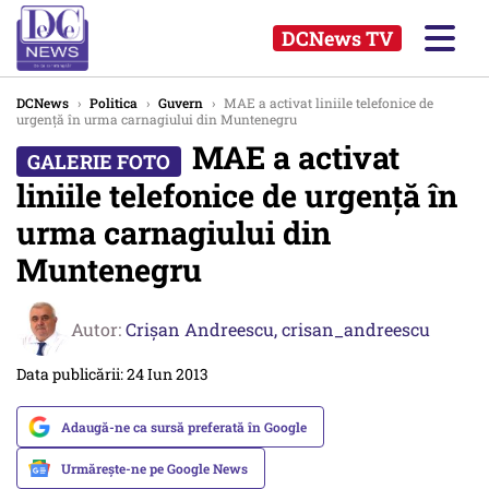
DCNews TV
DCNews
›
Politica
›
Guvern
›
MAE a activat liniile telefonice de
urgență în urma carnagiului din Muntenegru
MAE a activat
liniile telefonice de urgență în
urma carnagiului din
Muntenegru
Autor:
Crişan Andreescu,
crisan_andreescu
Data publicării: 24 Iun 2013
Adaugă-ne ca sursă preferată în Google
Urmărește-ne pe Google News