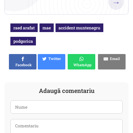
→
raed arafat
mae
accident muntenegru
podgorica
Twitter
Email
Facebook
WhatsApp
Adaugă comentariu