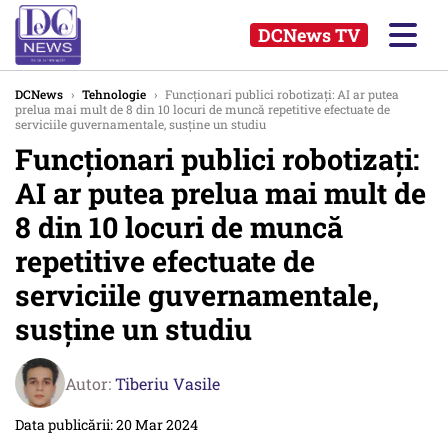
DCNews TV
DCNews
›
Tehnologie
›
Funcționari publici robotizați: AI ar putea
prelua mai mult de 8 din 10 locuri de muncă repetitive efectuate de
serviciile guvernamentale, susține un studiu
Funcționari publici robotizați:
AI ar putea prelua mai mult de
8 din 10 locuri de muncă
repetitive efectuate de
serviciile guvernamentale,
susține un studiu
Autor:
Tiberiu Vasile
Data publicării: 20 Mar 2024