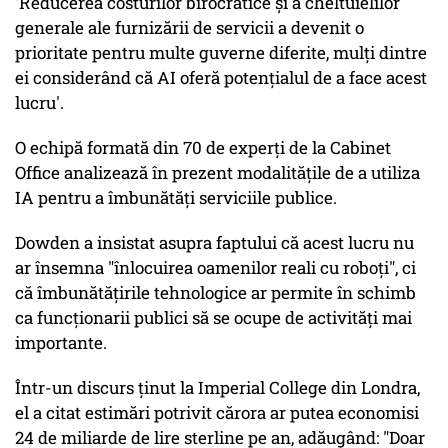
'Reducerea costurilor birocratice și a cheltuielilor
generale ale furnizării de servicii a devenit o
prioritate pentru multe guverne diferite, mulți dintre
ei considerând că AI oferă potențialul de a face acest
lucru'.
O echipă formată din 70 de experți de la Cabinet
Office analizează în prezent modalitățile de a utiliza
IA pentru a îmbunătăți serviciile publice.
Dowden a insistat asupra faptului că acest lucru nu
ar însemna "înlocuirea oamenilor reali cu roboți", ci
că îmbunătățirile tehnologice ar permite în schimb
ca funcționarii publici să se ocupe de activități mai
importante.
Într-un discurs ținut la Imperial College din Londra,
el a citat estimări potrivit cărora ar putea economisi
24 de miliarde de lire sterline pe an, adăugând: "Doar