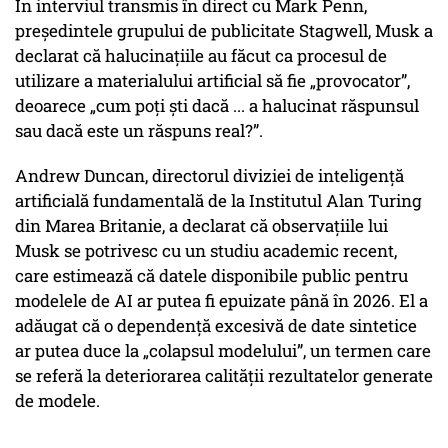
În interviul transmis în direct cu Mark Penn,
președintele grupului de publicitate Stagwell, Musk a
declarat că halucinațiile au făcut ca procesul de
utilizare a materialului artificial să fie „provocator”,
deoarece „cum poți ști dacă ... a halucinat răspunsul
sau dacă este un răspuns real?”.
Andrew Duncan, directorul diviziei de inteligență
artificială fundamentală de la Institutul Alan Turing
din Marea Britanie, a declarat că observațiile lui
Musk se potrivesc cu un studiu academic recent,
care estimează că datele disponibile public pentru
modelele de AI ar putea fi epuizate până în 2026. El a
adăugat că o dependență excesivă de date sintetice
ar putea duce la „colapsul modelului”, un termen care
se referă la deteriorarea calității rezultatelor generate
de modele.