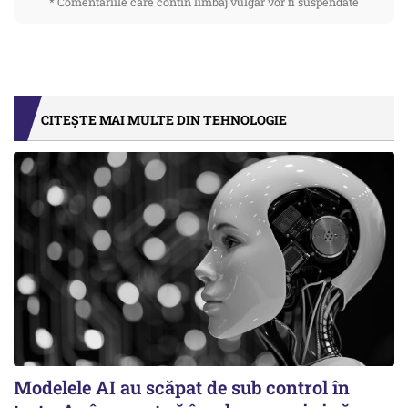
* Comentariile care contin limbaj vulgar vor fi suspendate
CITEȘTE MAI MULTE DIN TEHNOLOGIE
Modelele AI au scăpat de sub control în