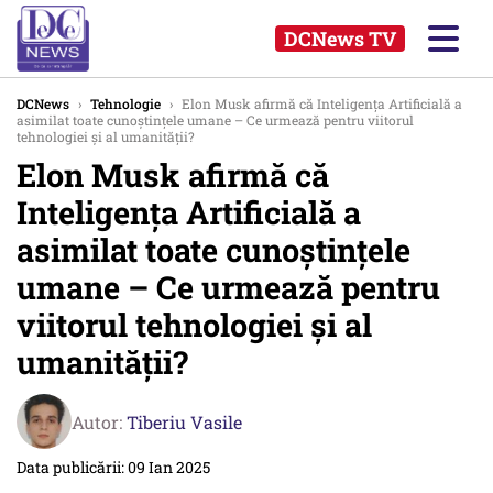
DCNews TV
DCNews
›
Tehnologie
›
Elon Musk afirmă că Inteligența Artificială a
asimilat toate cunoștințele umane – Ce urmează pentru viitorul
tehnologiei și al umanității?
Elon Musk afirmă că
Inteligența Artificială a
asimilat toate cunoștințele
umane – Ce urmează pentru
viitorul tehnologiei și al
umanității?
Autor:
Tiberiu Vasile
Data publicării: 09 Ian 2025