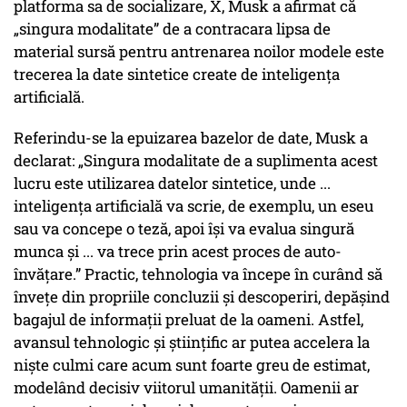
platforma sa de socializare, X, Musk a afirmat că
„singura modalitate” de a contracara lipsa de
material sursă pentru antrenarea noilor modele este
trecerea la date sintetice create de inteligența
artificială.
Referindu-se la epuizarea bazelor de date, Musk a
declarat: „Singura modalitate de a suplimenta acest
lucru este utilizarea datelor sintetice, unde ...
inteligența artificială va scrie, de exemplu, un eseu
sau va concepe o teză, apoi își va evalua singură
munca și ... va trece prin acest proces de auto-
învățare.” Practic, tehnologia va începe în curând să
învețe din propriile concluzii și descoperiri, depășind
bagajul de informații preluat de la oameni. Astfel,
avansul tehnologic și științific ar putea accelera la
niște culmi care acum sunt foarte greu de estimat,
modelând decisiv viitorul umanității. Oamenii ar