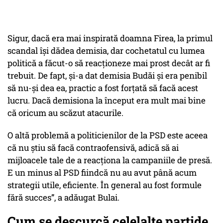
Sigur, dacă era mai inspirată doamna Firea, la primul
scandal își dădea demisia, dar cochetatul cu lumea
politică a făcut-o să reacționeze mai prost decât ar fi
trebuit. De fapt, și-a dat demisia Budăi și era penibil
să nu-și dea ea, practic a fost forțată să facă acest
lucru. Dacă demisiona la început era mult mai bine
că oricum au scăzut atacurile.
O altă problemă a politicienilor de la PSD este aceea
că nu știu să facă contraofensivă, adică să ai
mijloacele tale de a reacționa la campaniile de presă.
E un minus al PSD fiindcă nu au avut până acum
strategii utile, eficiente. În general au fost formule
fără succes”, a adăugat Bulai.
Cum se descurcă celelalte partide