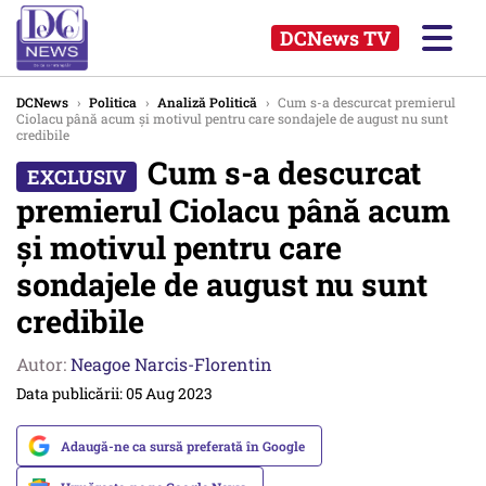
DCNews TV
DCNews
›
Politica
›
Analiză Politică
›
Cum s-a descurcat premierul
Ciolacu până acum și motivul pentru care sondajele de august nu sunt
credibile
Cum s-a descurcat
premierul Ciolacu până acum
și motivul pentru care
sondajele de august nu sunt
credibile
Autor:
Neagoe Narcis-Florentin
Data publicării: 05 Aug 2023
Adaugă-ne ca sursă preferată în Google