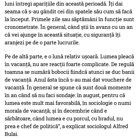
luni întregi aparițiile din această perioadă. Îți dai
seama că s-au gândit cei din spatele său cum să facă
la început. Primele zile sau săptămâni în funcție sunt
cronometrate. În general, când știi în avans cu un an
că vei ajunge în această situație, cu siguranță îți
aranjezi pe de o parte lucrurile.
Pe de altă parte, e o lună relativ ușoară. Lumea pleacă
în vacanță, nu are reacții foarte complicate. De regulă
toamna se numără bobocii fiindcă atunci se duc banii
de vacanță. Anul ăsta încă s-au mai dat vouchere de
vacanță. În general se spune că sunt două momente
în an când să nu faci sondaje: în august, pentru că
lumea este mult mai favorabilă, în sociologie o numi
morala de vacanță; și în decembrie când e
sărbătoare, când lumea e cu porcul, cu bradul, nu
prea e chef de politică”, a explicat sociologul Alfred
Bulai.