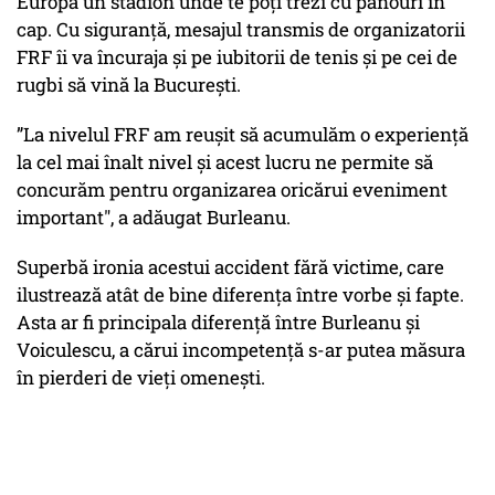
Europa un stadion unde te poți trezi cu panouri în
cap. Cu siguranță, mesajul transmis de organizatorii
FRF îi va încuraja și pe iubitorii de tenis și pe cei de
rugbi să vină la București.
”La nivelul FRF am reușit să acumulăm o experiență
la cel mai înalt nivel și acest lucru ne permite să
concurăm pentru organizarea oricărui eveniment
important", a adăugat Burleanu.
Superbă ironia acestui accident fără victime, care
ilustrează atât de bine diferența între vorbe și fapte.
Asta ar fi principala diferență între Burleanu și
Voiculescu, a cărui incompetență s-ar putea măsura
în pierderi de vieți omenești.