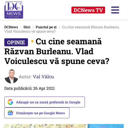
DCNews TV
DCNews
›
Stiri
›
Punctul pe zi
›
Cu cine seamană Răzvan Burleanu.
Vlad Voiculescu vă spune ceva?
•
Cu cine seamană
Răzvan Burleanu. Vlad
Voiculescu vă spune ceva?
Autor:
Val Vâlcu
Data publicării: 26 Apr 2021
Adaugă-ne ca sursă preferată în Google
Urmărește-ne pe Google News