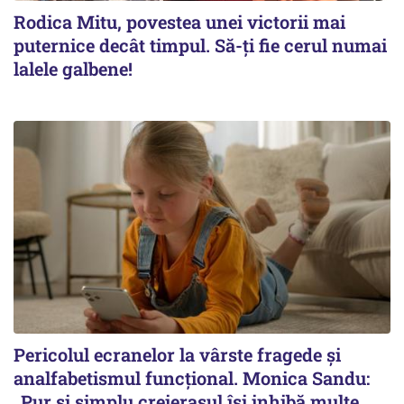
Rodica Mitu, povestea unei victorii mai
puternice decât timpul. Să-ți fie cerul numai
lalele galbene!
Pericolul ecranelor la vârste fragede și
analfabetismul funcțional. Monica Sandu:
„Pur și simplu creierașul își inhibă multe