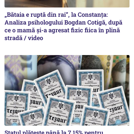
„Bătaia e ruptă din rai”, la Constanța:
Analiza psihologului Bogdan Cotigă, după
ce o mamă și-a agresat fizic fiica în plină
stradă / video
Statul plătește până la 7,15% pentru