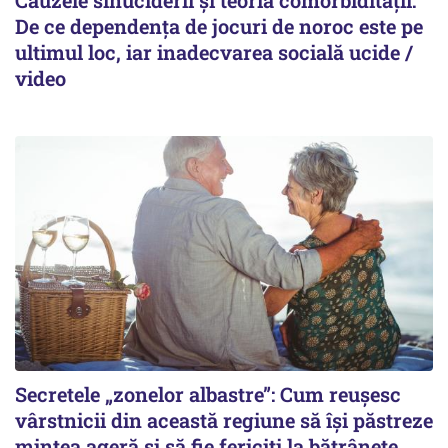
De ce dependența de jocuri de noroc este pe
ultimul loc, iar inadecvarea socială ucide /
video
Secretele „zonelor albastre”: Cum reușesc
vârstnicii din această regiune să își păstreze
mintea ageră și să fie fericiți la bătrânețe