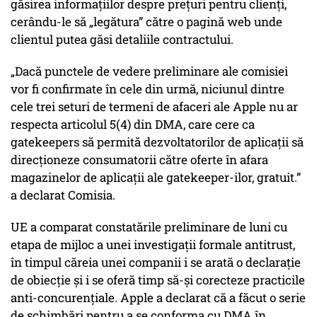
găsirea informațiilor despre prețuri pentru clienți,
cerându-le să „legătura” către o pagină web unde
clientul putea găsi detaliile contractului.
„Dacă punctele de vedere preliminare ale comisiei
vor fi confirmate în cele din urmă, niciunul dintre
cele trei seturi de termeni de afaceri ale Apple nu ar
respecta articolul 5(4) din DMA, care cere ca
gatekeepers să permită dezvoltatorilor de aplicații să
direcționeze consumatorii către oferte în afara
magazinelor de aplicații ale gatekeeper-ilor, gratuit.”
a declarat Comisia.
UE a comparat constatările preliminare de luni cu
etapa de mijloc a unei investigații formale antitrust,
în timpul căreia unei companii i se arată o declarație
de obiecție și i se oferă timp să-și corecteze practicile
anti-concurențiale. Apple a declarat că a făcut o serie
de schimbări pentru a se conforma cu DMA în