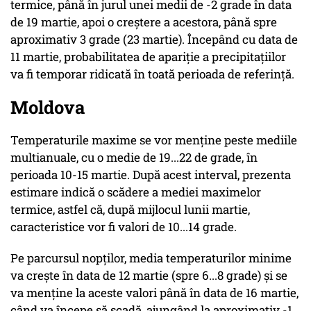
termice, până în jurul unei medii de -2 grade în data
de 19 martie, apoi o creștere a acestora, până spre
aproximativ 3 grade (23 martie). Începând cu data de
11 martie, probabilitatea de apariție a precipitațiilor
va fi temporar ridicată în toată perioada de referință.
Moldova
Temperaturile maxime se vor menține peste mediile
multianuale, cu o medie de 19...22 de grade, în
perioada 10-15 martie. După acest interval, prezenta
estimare indică o scădere a mediei maximelor
termice, astfel că, după mijlocul lunii martie,
caracteristice vor fi valori de 10...14 grade.
Pe parcursul nopților, media temperaturilor minime
va crește în data de 12 martie (spre 6...8 grade) și se
va menține la aceste valori până în data de 16 martie,
când va începe să scadă, ajungând la aproximativ -1