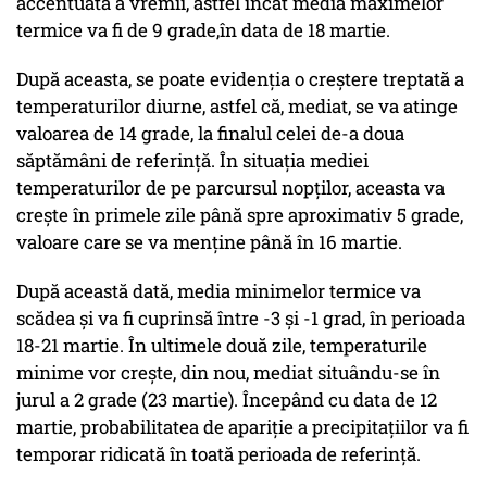
accentuată a vremii, astfel încât media maximelor
termice va fi de 9 grade,în data de 18 martie.
După aceasta, se poate evidenția o creștere treptată a
temperaturilor diurne, astfel că, mediat, se va atinge
valoarea de 14 grade, la finalul celei de-a doua
săptămâni de referință. În situația mediei
temperaturilor de pe parcursul nopților, aceasta va
crește în primele zile până spre aproximativ 5 grade,
valoare care se va menține până în 16 martie.
După această dată, media minimelor termice va
scădea și va fi cuprinsă între -3 și -1 grad, în perioada
18-21 martie. În ultimele două zile, temperaturile
minime vor crește, din nou, mediat situându-se în
jurul a 2 grade (23 martie). Începând cu data de 12
martie, probabilitatea de apariție a precipitațiilor va fi
temporar ridicată în toată perioada de referință.