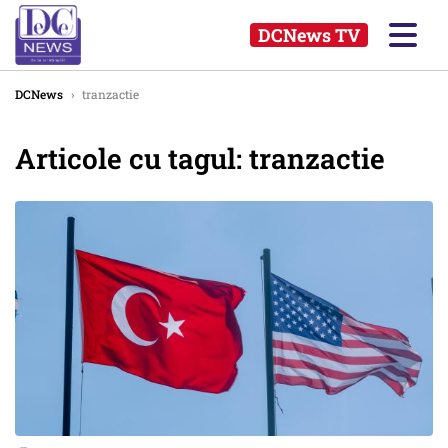
DCNews TV
DCNews
›
tranzactie
Articole cu tagul: tranzactie