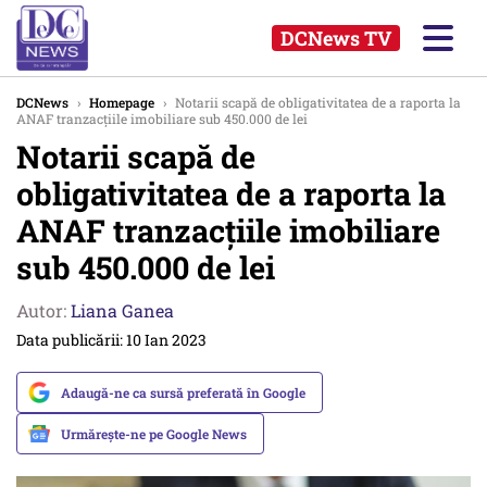
DCNews TV
DCNews
›
Homepage
›
Notarii scapă de obligativitatea de a raporta la
ANAF tranzacțiile imobiliare sub 450.000 de lei
Notarii scapă de
obligativitatea de a raporta la
ANAF tranzacțiile imobiliare
sub 450.000 de lei
Autor:
Liana Ganea
Data publicării: 10 Ian 2023
Adaugă-ne ca sursă preferată în Google
Urmărește-ne pe Google News