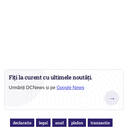
Fiți la curent cu ultimele noutăți.
Urmăriți DCNews și pe
Google News
→
declaratie
legal
anaf
plafon
tranzactie