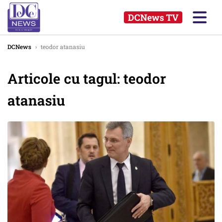
DCNews TV
DCNews
›
teodor atanasiu
Articole cu tagul: teodor
atanasiu