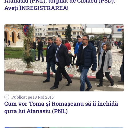
Atanasiu (PNL), torpilat de Ciolacu (PSD):
Aveți ÎNREGISTRAREA!
Publicat pe 18 Noi 2016
Cum vor Toma și Romașcanu să îi închidă
gura lui Atanasiu (PNL)