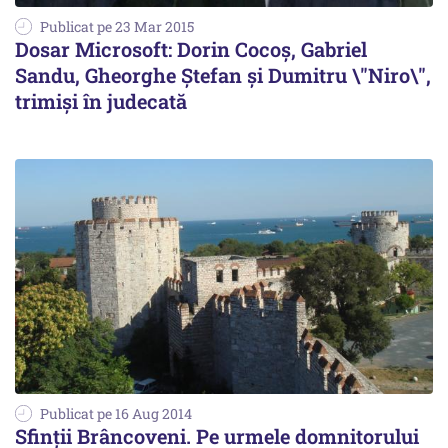
Publicat pe 23 Mar 2015
Dosar Microsoft: Dorin Cocoș, Gabriel
Sandu, Gheorghe Ștefan și Dumitru \"Niro\",
trimiși în judecată
Publicat pe 16 Aug 2014
Sfinții Brâncoveni. Pe urmele domnitorului