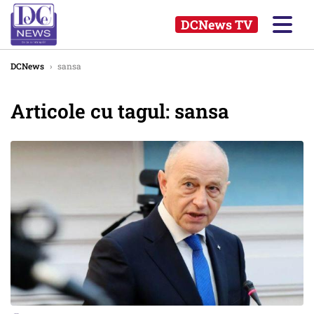
DCNews TV
DCNews
›
sansa
Articole cu tagul: sansa