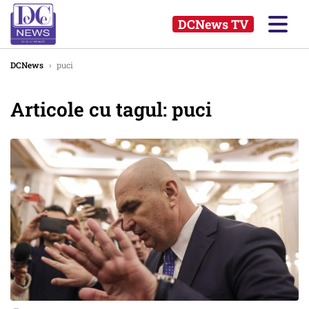
DCNews TV
DCNews
›
puci
Articole cu tagul: puci