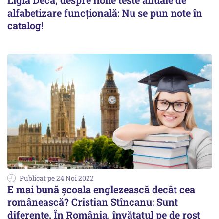
Ligia Deca, despre noile teste anuale de
alfabetizare funcțională: Nu se pun note în
catalog!
Publicat pe 24 Noi 2022
E mai bună şcoala englezească decât cea
românească? Cristian Stîncanu: Sunt
diferenţe. În România, învăţatul pe de rost