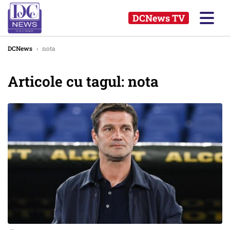
DCNews TV
DCNews
›
nota
Articole cu tagul: nota