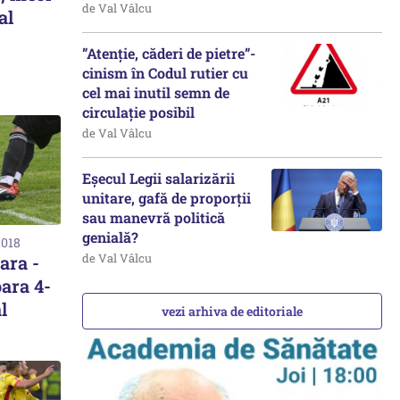
de Val Vâlcu
al
”Atenție, căderi de pietre”-
cinism în Codul rutier cu
cel mai inutil semn de
circulație posibil
de Val Vâlcu
Eșecul Legii salarizării
unitare, gafă de proporții
sau manevră politică
genială?
2018
de Val Vâlcu
ara -
ara 4-
l
vezi arhiva de editoriale