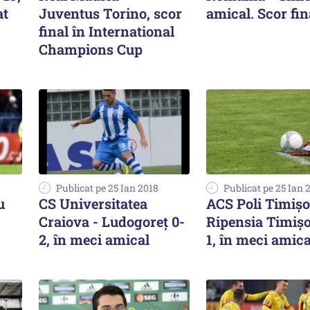
at
Juventus Torino, scor
amical. Scor fin
final în International
Champions Cup
Publicat pe 25 Ian 2018
Publicat pe 25 Ian 
u
CS Universitatea
ACS Poli Timişo
Craiova - Ludogoreţ 0-
Ripensia Timişo
2, în meci amical
1, în meci amica