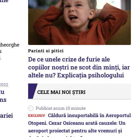
Parinti si pitici
De ce unele crize de furie ale
copiilor noștri ne scot din minți, iar
altele nu? Explicația psihologului
 2022
tu
CELE MAI NOI ȘTIRI
ins
Publicat acum 10 minute
riei
Căldură insuportabilă în Aeroportul
Otopeni. Cezar Osiceanu arată cauzele: Un
aeroport proiectat pentru alte vremuri și