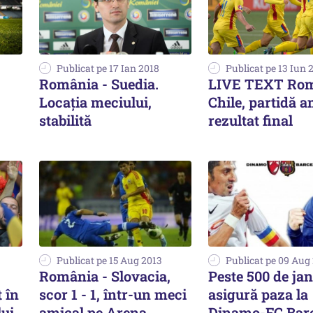
Publicat pe 17 Ian 2018
Publicat pe 13 Iun 
România - Suedia.
LIVE TEXT Rom
Locația meciului,
Chile, partidă a
stabilită
rezultat final
Publicat pe 15 Aug 2013
Publicat pe 09 Aug
România - Slovacia,
Peste 500 de ja
t în
scor 1 - 1, într-un meci
asigură paza la
lui
amical pe Arena
Dinamo-FC Barc