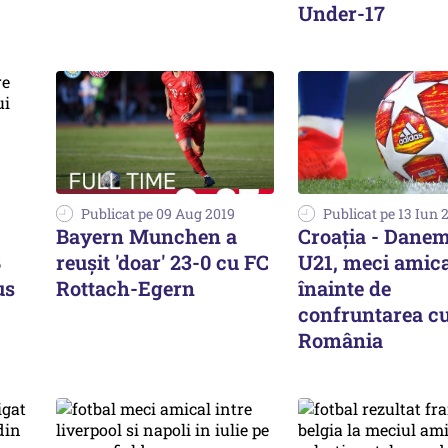
Under-17
Publicat pe 09 Aug 2019
Publicat pe 13 Iun 
Bayern Munchen a
Croaţia - Dane
B
reușit 'doar' 23-0 cu FC
U21, meci amica
us
Rottach-Egern
înainte de
confruntarea c
România