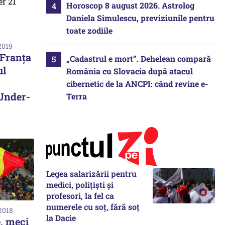
Horoscop 8 august 2026. Astrolog
Daniela Simulescu, previziunile pentru
toate zodiile
2019
 Franţa
„Cadastrul e mort”. Dehelean compară
ul
România cu Slovacia după atacul
cibernetic de la ANCPI: când revine e-
 Under-
Terra
Legea salarizării pentru
medici, polițiști și
profesori, la fel ca
numerele cu soț, fără soț
2018
la Dacie
, meci