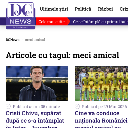
Ultimele știri
Politică
Război
Cri
Cele mai citite
Ce se întâmplă cu primul bulet
DCNews
›
meci amical
Articole cu tagul: meci amical
Publicat acum 35 minute
Publicat pe 29 Mar 2026
Cristi Chivu, supărat
Cine va conduce
după ce s-a întâmplat
naţionala României
în Inter - Juventus:
meciul amical cu