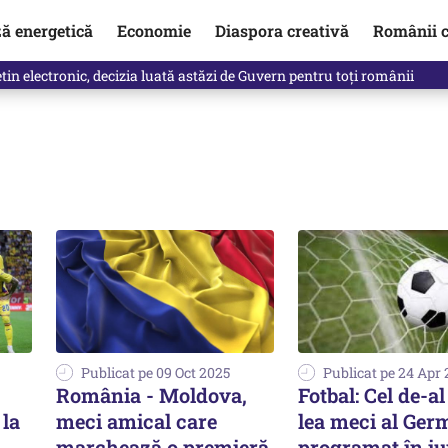
ză energetică
Economie
Diaspora creativă
Românii c
in electronic, decizia luată astăzi de Guvern pentru toți românii
Publicat pe 09 Oct 2025
Publicat pe 24 Apr
România - Moldova,
Fotbal: Cel de-al
 la
meci amical care
lea meci al Ger
marchează o premieră
programat în iu