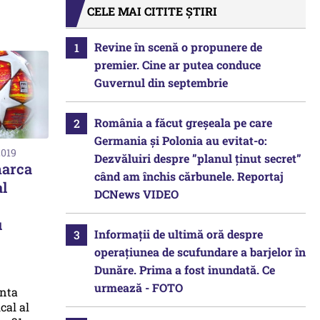
CELE MAI CITITE ȘTIRI
Revine în scenă o propunere de
premier. Cine ar putea conduce
Guvernul din septembrie
România a făcut greșeala pe care
Germania și Polonia au evitat-o:
2019
Dezvăluiri despre ”planul ținut secret”
marca
când am închis cărbunele. Reportaj
l
DCNews VIDEO
u
Informații de ultimă oră despre
operațiunea de scufundare a barjelor în
Dunăre. Prima a fost inundată. Ce
urmează - FOTO