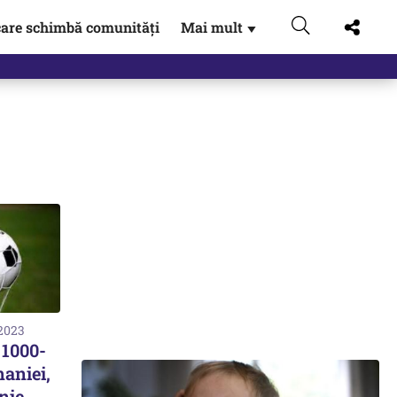
are schimbă comunități
Mai mult
▼
 2023
 1000-
maniei,
nie