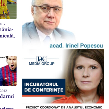
2017
ânia-
micală,
 2012
ndarmi
elona,