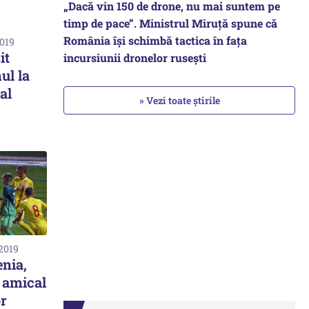
„Dacă vin 150 de drone, nu mai suntem pe
timp de pace”. Ministrul Miruţă spune că
România își schimbă tactica în fața
2019
it
incursiunii dronelor rusești
ul la
al
» Vezi toate știrile
 2019
nia,
i amical
or