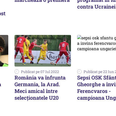
contra Ucrainei
ost
Publicat pe 07 Iul 2022
Publicat pe 22 Iun
România va înfrunta
Sepsi OSK Sfân
a
Germania, la Arad.
Gheorghe a înv
Meci amical între
Ferencvaros -
selecționatele U20
campioana Unga