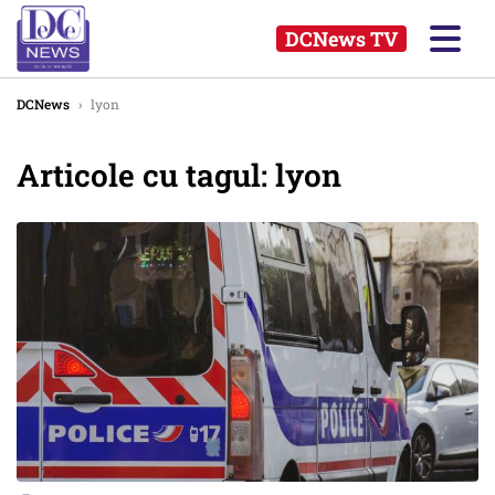
DCNews TV
DCNews
›
lyon
Articole cu tagul: lyon