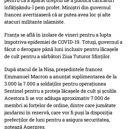
pentru că a apărat dreptul de a publica caricaturi
înfăţişându-l pem profet. Miniştri din guvernul
francez avertizaseră că ar putea avea loc şi alte
atacuri militante islamiste.
Franţa se află în izolare de vineri pentru a lupta
împotriva epidemiei de COVID-19. Totuşi, guvernul a
făcut o derogare până luni inclusiv pentru lăcaşele
de cult pentru a sărbători Ziua Tuturor Sfinţilor.
După atacul de la Nisa, preşedintele francez
Emmanuel Macron a anunţat suplimentarea de la
3.000 la 7.000 a soldaţilor pentru operaţiunea
Sentinel pentru a proteja lăcaşele de cult şi şcolile.
Acestora li se vor adăuga aproximativ 7.000 de
membri ai forţelor de ordine, dintre care jumătate
jandarmi în rezervă, care vor fi puşi la dispoziţia
prefecţilor de luni pentru a asigura securitatea,
notează Agerpres.