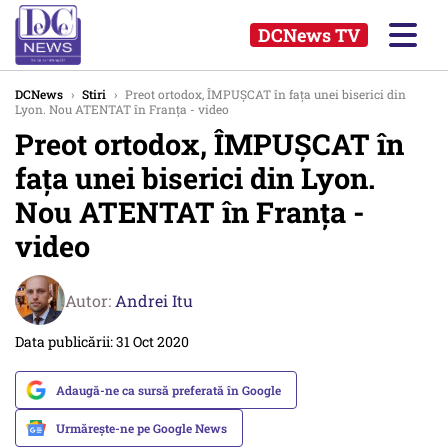
DCNews TV
DCNews
›
Stiri
›
Preot ortodox, ÎMPUȘCAT în fața unei biserici din
Lyon. Nou ATENTAT în Franța - video
Preot ortodox, ÎMPUȘCAT în
fața unei biserici din Lyon.
Nou ATENTAT în Franța -
video
Autor:
Andrei Itu
Data publicării: 31 Oct 2020
Adaugă-ne ca sursă preferată în Google
Urmărește-ne pe Google News