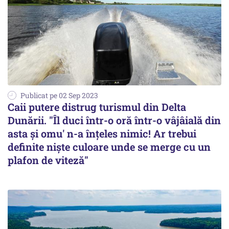
Publicat pe 02 Sep 2023
Caii putere distrug turismul din Delta
Dunării. "Îl duci într-o oră într-o vâjâială din
asta şi omu' n-a înţeles nimic! Ar trebui
definite nişte culoare unde se merge cu un
plafon de viteză"