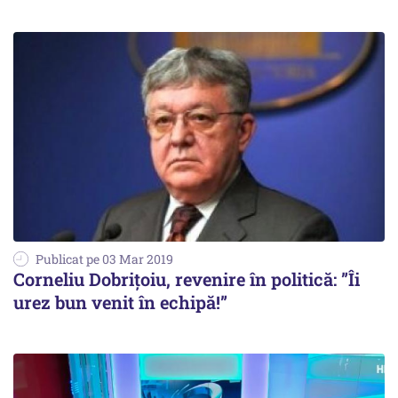
Publicat pe 03 Mar 2019
Corneliu Dobrițoiu, revenire în politică: ”Îi
urez bun venit în echipă!”