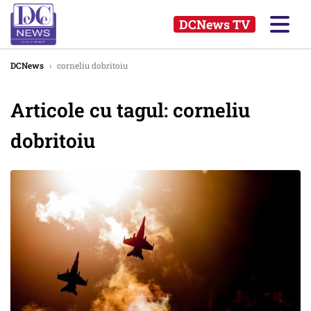
DCNews TV
DCNews
›
corneliu dobritoiu
Articole cu tagul: corneliu
dobritoiu