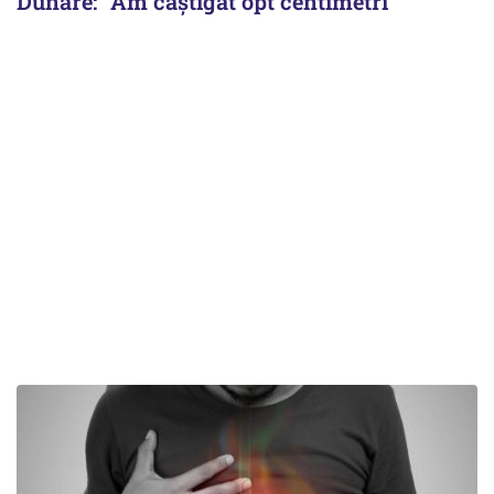
Dunăre: "Am câștigat opt centimetri"