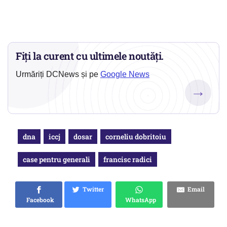
Fiți la curent cu ultimele noutăți.
Urmăriți DCNews și pe
Google News
→
dna
iccj
dosar
corneliu dobritoiu
case pentru generali
francisc radici
Twitter
Email
Facebook
WhatsApp