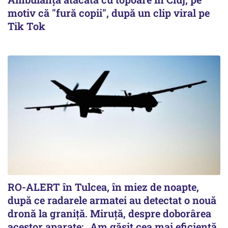
motiv că "fură copii", după un clip viral pe
Tik Tok
RO-ALERT în Tulcea, în miez de noapte,
după ce radarele armatei au detectat o nouă
dronă la graniță. Miruță, despre doborârea
acestor aparate: „Am găsit cea mai eficientă