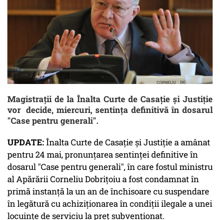
Magistrații de la Înalta Curte de Casaţie şi Justiţie
vor decide, miercuri, sentinţa definitivă în dosarul
"Case pentru generali".
UPDATE:
Înalta Curte de Casație și Justiție a amânat
pentru 24 mai, pronunțarea sentinței definitive în
dosarul "Case pentru generali", în care fostul ministru
al Apărării Corneliu Dobrițoiu a fost condamnat în
primă instanță la un an de închisoare cu suspendare
în legătură cu achiziționarea în condiții ilegale a unei
locuințe de serviciu la preț subvenționat.