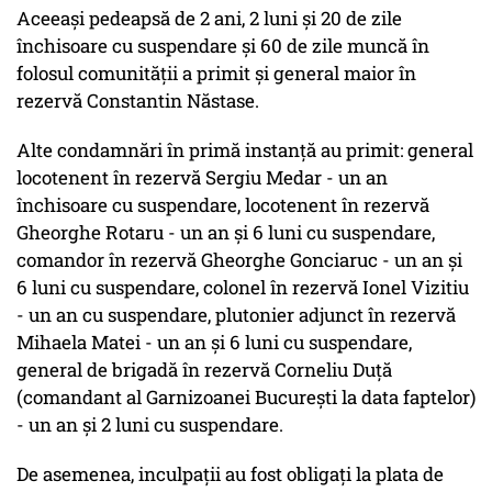
Aceeaşi pedeapsă de 2 ani, 2 luni şi 20 de zile
închisoare cu suspendare şi 60 de zile muncă în
folosul comunităţii a primit şi general maior în
rezervă Constantin Năstase.
Alte condamnări în primă instanţă au primit: general
locotenent în rezervă Sergiu Medar - un an
închisoare cu suspendare, locotenent în rezervă
Gheorghe Rotaru - un an şi 6 luni cu suspendare,
comandor în rezervă Gheorghe Gonciaruc - un an şi
6 luni cu suspendare, colonel în rezervă Ionel Vizitiu
- un an cu suspendare, plutonier adjunct în rezervă
Mihaela Matei - un an şi 6 luni cu suspendare,
general de brigadă în rezervă Corneliu Duţă
(comandant al Garnizoanei Bucureşti la data faptelor)
- un an şi 2 luni cu suspendare.
De asemenea, inculpaţii au fost obligaţi la plata de