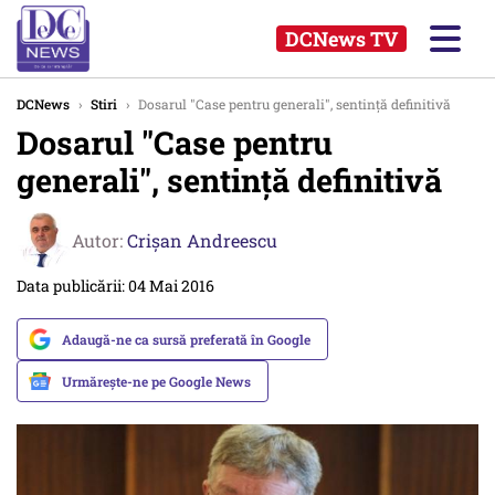
DCNews TV
DCNews
›
Stiri
›
Dosarul "Case pentru generali", sentință definitivă
Dosarul "Case pentru
generali", sentință definitivă
Autor:
Crişan Andreescu
Data publicării: 04 Mai 2016
Adaugă-ne ca sursă preferată în Google
Urmărește-ne pe Google News