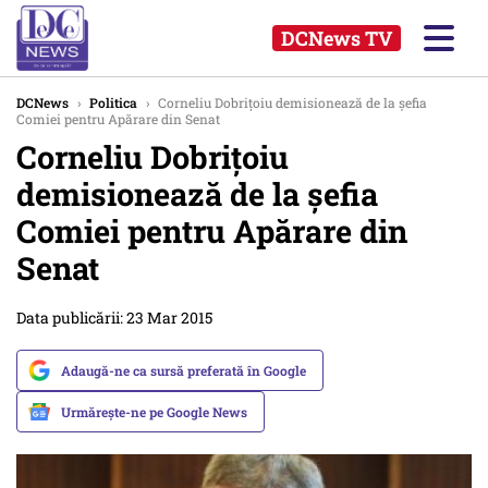
DCNews TV
DCNews
›
Politica
›
Corneliu Dobrițoiu demisionează de la șefia
Comiei pentru Apărare din Senat
Corneliu Dobrițoiu
demisionează de la șefia
Comiei pentru Apărare din
Senat
Data publicării: 23 Mar 2015
Adaugă-ne ca sursă preferată în Google
Urmărește-ne pe Google News