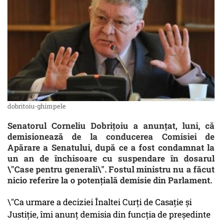
dobritoiu-ghimpele
Senatorul Corneliu Dobrițoiu a anunțat, luni, că
demisionează de la conducerea Comisiei de
Apărare a Senatului, după ce a fost condamnat la
un an de închisoare cu suspendare în dosarul
\"Case pentru generali\". Fostul ministru nu a făcut
nicio referire la o potențială demisie din Parlament.
\"Ca urmare a deciziei Înaltei Curţi de Casaţie şi
Justiţie, îmi anunţ demisia din funcţia de preşedinte