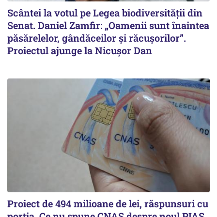
Scântei la votul pe Legea biodiversității din
Senat. Daniel Zamfir: „Oamenii sunt înaintea
păsărelelor, gândăceilor și răcușorilor”.
Proiectul ajunge la Nicușor Dan
Proiect de 494 milioane de lei, răspunsuri cu
porția. Ce nu spune CNAS despre noul PIAS