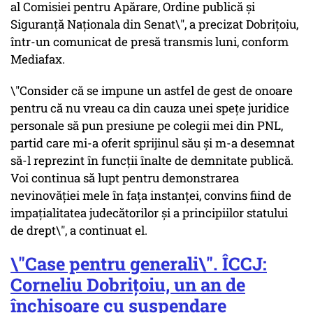
al Comisiei pentru Apărare, Ordine publică şi
Siguranţă Naţionala din Senat\", a precizat Dobriţoiu,
într-un comunicat de presă transmis luni, conform
Mediafax.
\"Consider că se impune un astfel de gest de onoare
pentru că nu vreau ca din cauza unei speţe juridice
personale să pun presiune pe colegii mei din PNL,
partid care mi-a oferit sprijinul său şi m-a desemnat
să-l reprezint în funcţii înalte de demnitate publică.
Voi continua să lupt pentru demonstrarea
nevinovăţiei mele în faţa instanţei, convins fiind de
impaţialitatea judecătorilor şi a principiilor statului
de drept\", a continuat el.
\"Case pentru generali\". ÎCCJ:
Corneliu Dobrițoiu, un an de
închisoare cu suspendare